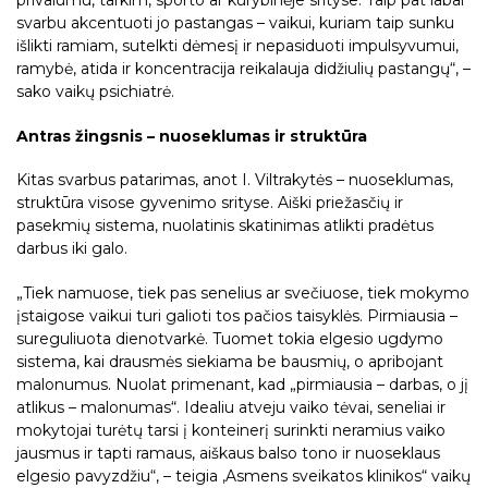
privalumu, tarkim, sporto ar kūrybinėje srityse. Taip pat labai
svarbu akcentuoti jo pastangas – vaikui, kuriam taip sunku
išlikti ramiam, sutelkti dėmesį ir nepasiduoti impulsyvumui,
ramybė, atida ir koncentracija reikalauja didžiulių pastangų“, –
sako vaikų psichiatrė.
Antras žingsnis – nuoseklumas ir struktūra
Kitas svarbus patarimas, anot I. Viltrakytės – nuoseklumas,
struktūra visose gyvenimo srityse. Aiški priežasčių ir
pasekmių sistema, nuolatinis skatinimas atlikti pradėtus
darbus iki galo.
„Tiek namuose, tiek pas senelius ar svečiuose, tiek mokymo
įstaigose vaikui turi galioti tos pačios taisyklės. Pirmiausia –
sureguliuota dienotvarkė. Tuomet tokia elgesio ugdymo
sistema, kai drausmės siekiama be bausmių, o apribojant
malonumus. Nuolat primenant, kad „pirmiausia – darbas, o jį
atlikus – malonumas“. Idealiu atveju vaiko tėvai, seneliai ir
mokytojai turėtų tarsi į konteinerį surinkti neramius vaiko
jausmus ir tapti ramaus, aiškaus balso tono ir nuoseklaus
elgesio pavyzdžiu“, – teigia ‚Asmens sveikatos klinikos“ vaikų