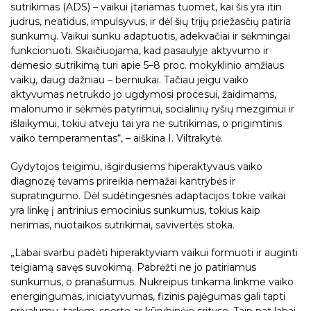
sutrikimas (ADS) – vaikui įtariamas tuomet, kai šis yra itin
judrus, neatidus, impulsyvus, ir dėl šių trijų priežasčių patiria
sunkumų. Vaikui sunku adaptuotis, adekvačiai ir sėkmingai
funkcionuoti. Skaičiuojama, kad pasaulyje aktyvumo ir
dėmesio sutrikimą turi apie 5–8 proc. mokyklinio amžiaus
vaikų, daug dažniau – berniukai. Tačiau jeigu vaiko
aktyvumas netrukdo jo ugdymosi procesui, žaidimams,
malonumo ir sėkmės patyrimui, socialinių ryšių mezgimui ir
išlaikymui, tokiu atveju tai yra ne sutrikimas, o prigimtinis
vaiko temperamentas“, – aiškina I. Viltrakytė.
Gydytojos teigimu, išgirdusiems hiperaktyvaus vaiko
diagnozę tėvams prireikia nemažai kantrybės ir
supratingumo. Dėl sudėtingesnės adaptacijos tokie vaikai
yra linkę į antrinius emocinius sunkumus, tokius kaip
nerimas, nuotaikos sutrikimai, savivertės stoka.
„Labai svarbu padėti hiperaktyviam vaikui formuoti ir auginti
teigiamą savęs suvokimą. Pabrėžti ne jo patiriamus
sunkumus, o pranašumus. Nukreipus tinkama linkme vaiko
energingumas, iniciatyvumas, fizinis pajėgumas gali tapti