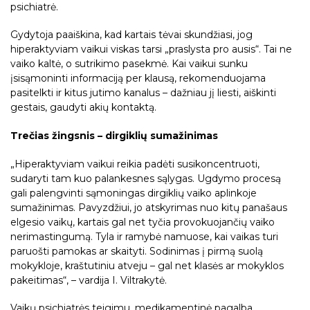
psichiatrė.
Gydytoja paaiškina, kad kartais tėvai skundžiasi, jog
hiperaktyviam vaikui viskas tarsi „praslysta pro ausis“. Tai ne
vaiko kaltė, o sutrikimo pasekmė. Kai vaikui sunku
įsisąmoninti informaciją per klausą, rekomenduojama
pasitelkti ir kitus jutimo kanalus – dažniau jį liesti, aiškinti
gestais, gaudyti akių kontaktą.
Trečias žingsnis – dirgiklių sumažinimas
„Hiperaktyviam vaikui reikia padėti susikoncentruoti,
sudaryti tam kuo palankesnes sąlygas. Ugdymo procesą
gali palengvinti sąmoningas dirgiklių vaiko aplinkoje
sumažinimas. Pavyzdžiui, jo atskyrimas nuo kitų panašaus
elgesio vaikų, kartais gal net tyčia provokuojančių vaiko
nerimastingumą. Tyla ir ramybė namuose, kai vaikas turi
paruošti pamokas ar skaityti. Sodinimas į pirmą suolą
mokykloje, kraštutiniu atveju – gal net klasės ar mokyklos
pakeitimas“, – vardija I. Viltrakytė.
Vaikų psichiatrės teigimu, medikamentinė pagalba