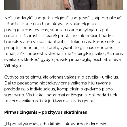
Ne“, „nedaryk“, „negražiai elgiesi“, „negeras“, „taip negalima“
– žodžiai, kurie nuo hiperaktyvaus vaiko elgesio
pavargusiems tėvams, seneliams ar mokytojams gali
natūraliai išsprūsti ir tikrai išsprūsta. Vis tik siekiant padėti
hiperaktyviam vaikui adaptuotis – tokiems vaikams sunkiau
pritapti – bendraujant turėtų vyrauti teigiamas emocinis
tonas, aiški, nuosekli sistema ir mažai dirgiklių, sako „Asmens
sveikatos klinikos“ gydytoja, vaikų ir paauglių psichiatrė Ieva
Viltrakytė.
Gydytojos teigimu, kiekvienas vaikas ir jo atvejis – unikalus.
Dėl to padėdama hiperaktyviems vaikams ir jų tėvams ji
pradeda nuo individualaus, kompleksinio gydymo plano
sudarymo. Vis tik keli patarimai ar žingsniai gali padėti tiek
tokiems vaikams, tiek jų tėvams jaustis geriau.
Pirmas žingsnis – pozityvus skatinimas
„Hiperaktyvumas, arba kitaip – aktyvumo ir dėmesio