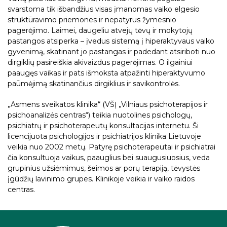
svarstoma tik išbandžius visas įmanomas vaiko elgesio
struktūravimo priemones ir nepatyrus žymesnio
pagerėjimo. Laimei, daugeliu atvejų tėvų ir mokytojų
pastangos atsiperka – įvedus sistemą į hiperaktyvaus vaiko
gyvenimą, skatinant jo pastangas ir padedant atsiriboti nuo
dirgiklių pasireiškia akivaizdus pagerėjimas. O ilgainiui
paaugęs vaikas ir pats išmoksta atpažinti hiperaktyvumo
paūmėjimą skatinančius dirgiklius ir savikontrolės.
„Asmens sveikatos klinika“ (VŠĮ „Vilniaus psichoterapijos ir
psichoanalizės centras“) teikia nuotolines psichologų,
psichiatrų ir psichoterapeutų konsultacijas internetu. Ši
licencijuota psichologijos ir psichiatrijos klinika Lietuvoje
veikia nuo 2002 metų. Patyrę psichoterapeutai ir psichiatrai
čia konsultuoja vaikus, paauglius bei suaugusiuosius, veda
grupinius užsiėmimus, šeimos ar porų terapiją, tėvystės
įgūdžių lavinimo grupes. Klinikoje veikia ir vaiko raidos
centras.