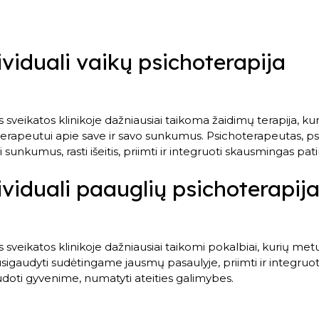
ividuali vaikų psichoterapija
sveikatos klinikoje dažniausiai taikoma žaidimų terapija, ku
erapeutui apie save ir savo sunkumus. Psichoterapeutas, psi
i sunkumus, rasti išeitis, priimti ir integruoti skausmingas patir
ividuali paauglių psichoterapij
sveikatos klinikoje dažniausiai taikomi pokalbiai, kurių met
usigaudyti sudėtingame jausmų pasaulyje, priimti ir integruoti 
doti gyvenime, numatyti ateities galimybes.