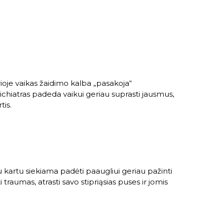
rioje vaikas žaidimo kalba „pasakoja“
chiatras padeda vaikui geriau suprasti jausmus,
tis.
a
u kartu siekiama padėti paaugliui geriau pažinti
traumas, atrasti savo stipriąsias puses ir jomis