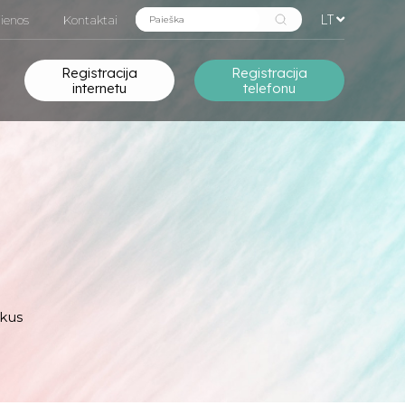
LT
ienos
Kontaktai
Registracija
Registracija
internetu
telefonu
ikus