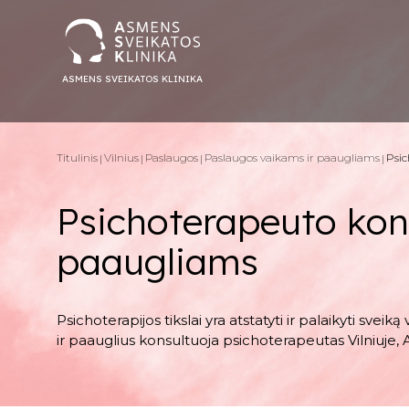
ASMENS SVEIKATOS KLINIKA
Titulinis
Vilnius
Paslaugos
Paslaugos vaikams ir paaugliams
Psic
Psichoterapeuto kons
paaugliams
Psichoterapijos tikslai yra atstatyti ir palaikyti sve
ir paauglius konsultuoja psichoterapeutas Vilniuje, 