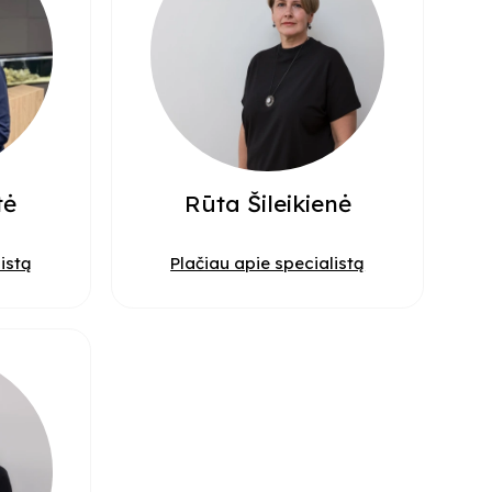
tė
Rūta Šileikienė
istą
Plačiau apie specialistą