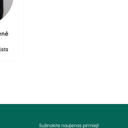
enė
istą
Sužinokite naujienas pirmieji!