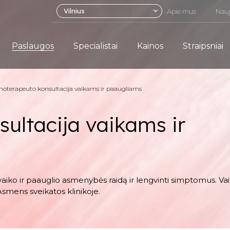
Vilnius
Apie mus
Nauj
Paslaugos
Specialistai
Kainos
Straipsniai
hoterapeuto konsultacija vaikams ir paaugliams
ultacija vaikams ir
iką vaiko ir paauglio asmenybės raidą ir lengvinti simptomus. Va
Asmens sveikatos klinikoje.