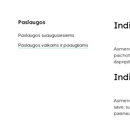
Paslaugos
Ind
Paslaugos suaugusiesiems
Paslaugos vaikams ir paaugliams
Asmens 
psichot
išspręst
Ind
Asmens 
save, s
pasinau