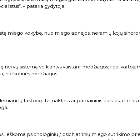
alistus“, – pataria gydytoja.
prastą miego kokybę, nuo miego apnėjos, neramių kojų sindromo, 
nę nervų sistemą veikiantys vaistai ir medžiagos: ilgai varto
ava, narkotinės medžiagos.
emiančių faktorių. Tai naktinis ar pamaininis darbas, ėjimas 
egą.
s, ieškoma psichologinių / psichiatrinių miego sutrikimo prie