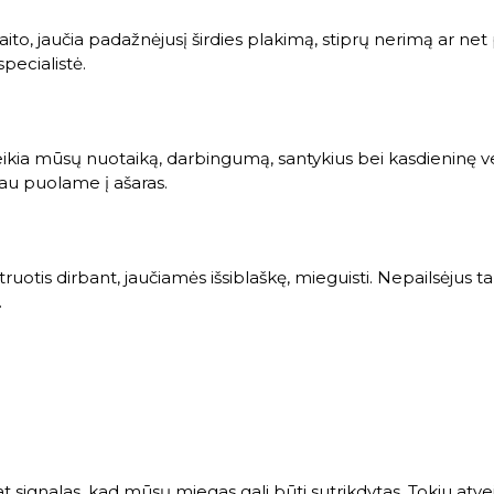
aito, jaučia padažnėjusį širdies plakimą, stiprų nerimą ar net
specialistė.
ikia mūsų nuotaiką, darbingumą, santykius bei kasdieninę ve
au puolame į ašaras.
ruotis dirbant, jaučiamės išsiblaškę, mieguisti. Nepailsėjus
.
t signalas, kad mūsų miegas gali būti sutrikdytas. Tokiu atveju