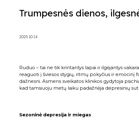
Trumpesnės dienos, ilgesn
2025 10 14
Ruduo – tai ne tik krintantys lapai ir ilgėjantys vakara
reaguoti į šviesos stygių, ritmų pokyčius ir emocinį 
dažnesni. Asmens sveikatos klinikos gydytoja psich
kad tamsiuoju metų laiku padažnėja depresinių sut
Sezoninė depresija ir miegas