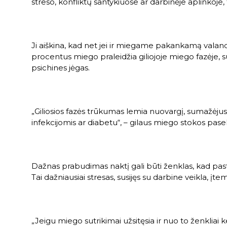
streso, konfliktų santykiuose ar darbinėje aplinkoje
Ji aiškina, kad net jei ir miegame pakankamą valand
procentus miego praleidžia giliojoje miego fazėje, s
psichines jėgas.
„Giliosios fazės trūkumas lemia nuovargį, sumažėjus
infekcijomis ar diabetu“, – gilaus miego stokos pa
Dažnas prabudimas naktį gali būti ženklas, kad pas
Tai dažniausiai stresas, susijęs su darbine veikla, į
„Jeigu miego sutrikimai užsitęsia ir nuo to ženkliai 