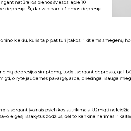
ngant natūralios dienos šviesos, apie 10
 depresija. Ši, dar vadinama žiemos depresija,
nino kiekiu, kuris taip pat turi įtakos ir kitiems smegenų
rindinių depresijos simptomų, todėl, sergant depresija, gali
ti, o ryte jaučiamės pavargę, arba, priešingai, išauga mieg
rėlis sergant įvairiais psichikos sutrikimais. Užmigti neleidži
avo elgesį, išsakytus žodžius, dėl to kankina nerimas ir kaltė