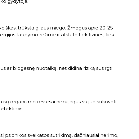
ako gydytoja.
kybiškas, trūksta gilaus miego. Žmogus apie 20-25
rgijos taupymo režime ir atstato tiek fizines, tiek
 ar blogesnę nuotaiką, net didina riziką susirgti
mūsų organizmo resursai nepajėgus su juo sukovoti.
netektimis.
sį psichikos sveikatos sutrikimą, dažniausiai nerimo,