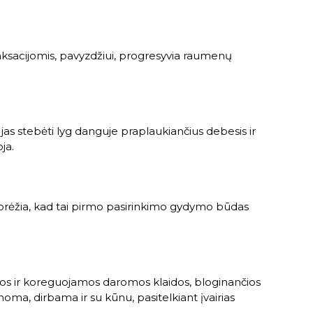
aksacijomis, pavyzdžiui, progresyvia raumenų
lo jas stebėti lyg danguje praplaukiančius debesis ir
ja.
rėžia, kad tai pirmo pasirinkimo gydymo būdas
mos ir koreguojamos daromos klaidos, bloginančios
ma, dirbama ir su kūnu, pasitelkiant įvairias