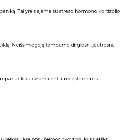
 paniką. Tai yra siejama su streso hormono kortizolio
iklą. Neišsimiegoję tampame dirglesni, jautresni,
 tampa sunkiau užsiimti net ir mėgstamomis
 reikėtų kreiptis į šeimos gydytoją, kuris atliks