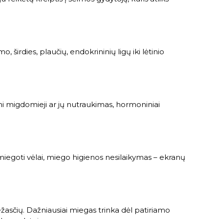
širdies, plaučių, endokrininių ligų iki lėtinio
jami migdomieji ar jų nutraukimas, hormoniniai
miegoti vėlai, miego higienos nesilaikymas – ekranų
žasčių. Dažniausiai miegas trinka dėl patiriamo