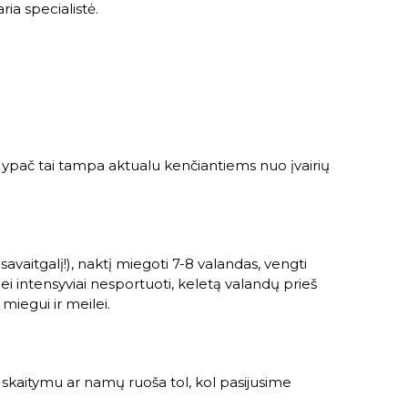
ria specialistė.
ypač tai tampa aktualu kenčiantiems nuo įvairių
vaitgalį!), naktį miegoti 7-8 valandas, vengti
ei intensyviai nesportuoti, keletą valandų prieš
miegui ir meilei.
 skaitymu ar namų ruoša tol, kol pasijusime