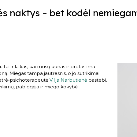
ės naktys – bet kodėl nemiega
i. Tai ir laikas, kai mūsų kūnas ir protas ima
foną. Miegas tampa jautresnis, o jo sutrikimai
iatrė-psichoterapeutė
Vilija Narbutienė
pastebi,
rikimų, pablogėja ir miego kokybė.