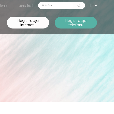
LT
ienos
Kontaktai
Registracija
Registracija
internetu
telefonu