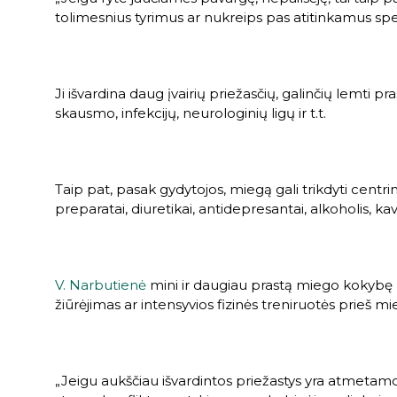
tolimesnius tyrimus ar nukreips pas atitinkamus speci
Ji išvardina daug įvairių priežasčių, galinčių lemti 
skausmo, infekcijų, neurologinių ligų ir t.t.
Taip pat, pasak gydytojos, miegą gali trikdyti centri
preparatai, diuretikai, antidepresantai, alkoholis, k
V. Narbutienė
mini ir daugiau prastą miego kokybę l
žiūrėjimas ar intensyvios fizinės treniruotės prieš mi
„Jeigu aukščiau išvardintos priežastys yra atmetamo