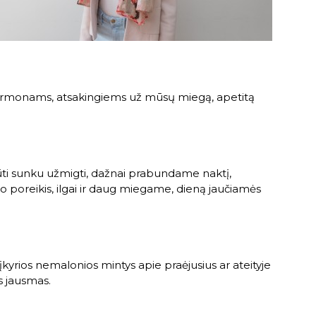
 hormonams, atsakingiems už mūsų miegą, apetitą
 būti sunku užmigti, dažnai prabundame naktį,
o poreikis, ilgai ir daug miegame, dieną jaučiamės
a įkyrios nemalonios mintys apie praėjusius ar ateityje
s jausmas.