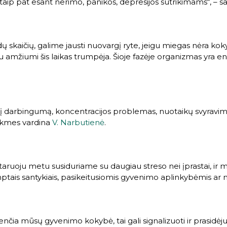
, taip pat esant nerimo, panikos, depresijos sutrikimams“, – s
ų skaičių, galime jausti nuovargį ryte, jeigu miegas nėra ko
u amžiumi šis laikas trumpėja. Šioje fazėje organizmas yra ene
į darbingumą, koncentracijos problemas, nuotaikų svyravimus
sekmes vardina
V. Narbutienė
.
taruoju metu susiduriame su daugiau streso nei įprastai, ir 
temptais santykiais, pasikeitusiomis gyvenimo aplinkybėmis ar 
kenčia mūsų gyvenimo kokybė, tai gali signalizuoti ir prasidėju