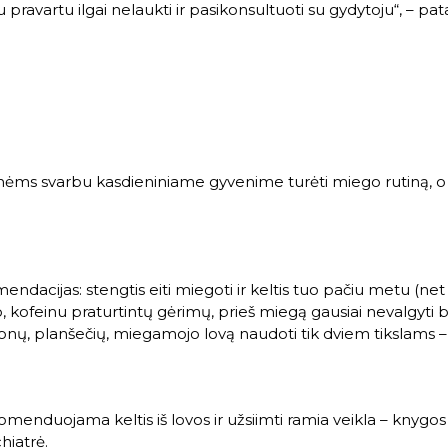
u pravartu ilgai nelaukti ir pasikonsultuoti su gydytoju“, – pata
ėms svarbu kasdieniniame gyvenime turėti miego rutiną, o 
cijas: stengtis eiti miegoti ir keltis tuo pačiu metu (net sa
 kofeinu praturtintų gėrimų, prieš miegą gausiai nevalgyti b
onų, planšečių, miegamojo lovą naudoti tik dviem tikslams – 
menduojama keltis iš lovos ir užsiimti ramia veikla – knygos
chiatrė.