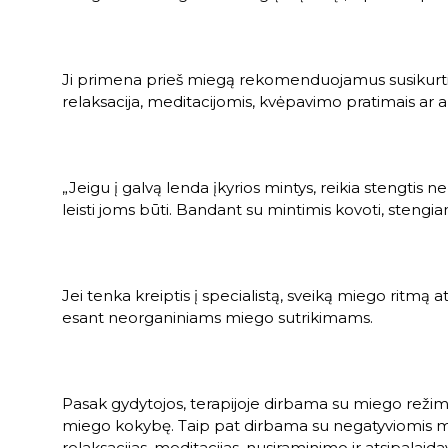
Ji primena prieš miegą rekomenduojamus susikurti t
relaksacija, meditacijomis, kvėpavimo pratimais ar a
„Jeigu į galvą lenda įkyrios mintys, reikia stengtis ne
leisti joms būti. Bandant su mintimis kovoti, stengianti
Jei tenka kreiptis į specialistą, sveiką miego ritmą 
esant neorganiniams miego sutrikimams.
Pasak gydytojos, terapijoje dirbama su miego reži
miego kokybę. Taip pat dirbama su negatyviomis min
relaksacijas, meditacijas, nusiraminimo ir atsipalaid