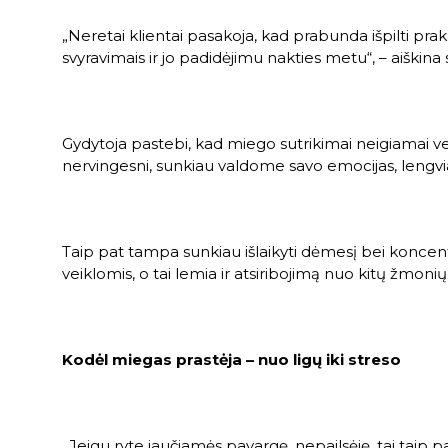
„Neretai klientai pasakoja, kad prabunda išpilti prak
svyravimais ir jo padidėjimu nakties metu“, – aiškina 
Gydytoja pastebi, kad miego sutrikimai neigiamai ve
nervingesni, sunkiau valdome savo emocijas, lengvi
Taip pat tampa sunkiau išlaikyti dėmesį bei koncent
veiklomis, o tai lemia ir atsiribojimą nuo kitų žmonių
Kodėl miegas prastėja – nuo ligų iki streso
„Jeigu ryte jaučiamės pavargę, nepailsėję, tai taip pa