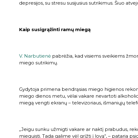
depresijos, su stresu susijusius sutrikimus. Šiuo atvej
Kaip susigrąžinti ramų miegą
V. Narbutienė
pabrėžia, kad visiems sveikiems žmon
miego sutrikimų.
Gydytoja primena bendrąsias miego higienos rekomenda
miego dienos metu, vėlai vakare nevartoti alkoholio,
miegą vengti ekranų – televizoriaus, išmaniųjų telef
„Jeigu sunku užmigti vakare ar naktį prabudus, reko
mieguisti. Tada galime vėl grįžti į lovą“, – pataria psi