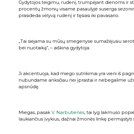
Gydytojos teigimu, rudenį, trumpėjant dienoms ir sti
procentų žmonių visame pasaulyje suserga sezonine
prasideda vėlyvą rudenį ir tęsiasi iki pavasario.
„Tai siejama su mūsų smegenyse sumažėjusiu seroto
bei nuotaiką“, – aiškina gydytoja.
Ji akcentuoja, kad miego sutrikimai yra vieni iš pag
nubundame anksčiau nei įprastai ir nebegalime užmig
apsnūdę.
Miegas, pasak
V. Narbutienės
, tai lyg lakmuso popie
laukiančius įvykius, dažnai žmonės linkę permąstyti s