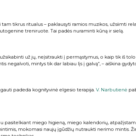
am tikrus ritualus – paklausyti ramios muzikos, užsiimti rel
utogenine treniruote. Tai padės nuraminti kūną ir sielą.
užsikabinti už jų, neįsitraukti į permąstymus, o kaip tik iš to
s negalvoti, mintys tik dar labiau lįs į galvą“, – aiškina gydyto
atgauti padeda kognityvinė elgesio terapija.
V. Narbutienė
pab
mu pasitelkiant miego higieną, miego kalendorių, atpažįsta
timis, mokomasi naujų įgūdžių nutraukti nerimo mintis. Žino
avimo technikas.