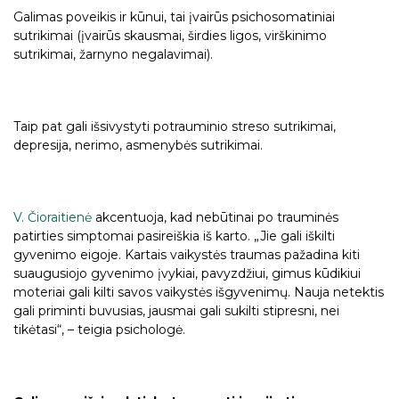
Galimas poveikis ir kūnui, tai įvairūs psichosomatiniai
sutrikimai (įvairūs skausmai, širdies ligos, virškinimo
sutrikimai, žarnyno negalavimai).
Taip pat gali išsivystyti potrauminio streso sutrikimai,
depresija, nerimo, asmenybės sutrikimai.
V. Čioraitienė
akcentuoja, kad nebūtinai po trauminės
patirties simptomai pasireiškia iš karto. „Jie gali iškilti
gyvenimo eigoje. Kartais vaikystės traumas pažadina kiti
suaugusiojo gyvenimo įvykiai, pavyzdžiui, gimus kūdikiui
moteriai gali kilti savos vaikystės išgyvenimų. Nauja netektis
gali priminti buvusias, jausmai gali sukilti stipresni, nei
tikėtasi“, – teigia psichologė.