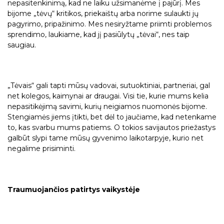
nepasitenkinimą, kad ne laiku užsimanėme į pajūrį. Mes
bijome „tėvų“ kritikos, priekaištų arba norime sulaukti jų
pagyrimo, pripažinimo. Mes nesiryžtame priimti problemos
sprendimo, laukiame, kad jį pasiūlytų „tėvai“, nes taip
saugiau.
„Tėvais“ gali tapti mūsų vadovai, sutuoktiniai, partneriai, gal
net kolegos, kaimynai ar draugai. Visi tie, kurie mums kelia
nepasitikėjimą savimi, kurių neigiamos nuomonės bijome.
Stengiamės jiems įtikti, bet dėl to jaučiame, kad netenkame
to, kas svarbu mums patiems. O tokios savijautos priežastys
galbūt slypi tame mūsų gyvenimo laikotarpyje, kurio net
negalime prisiminti.
Traumuojančios patirtys vaikystėje