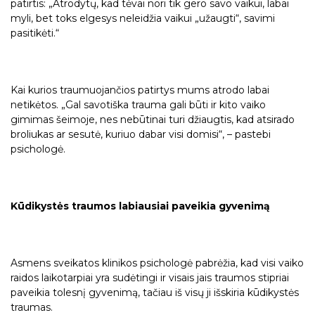
patirtis: „Atrodytų, kad tėvai nori tik gero savo vaikui, labai
myli, bet toks elgesys neleidžia vaikui „užaugti“, savimi
pasitikėti.“
Kai kurios traumuojančios patirtys mums atrodo labai
netikėtos. „Gal savotiška trauma gali būti ir kito vaiko
gimimas šeimoje, nes nebūtinai turi džiaugtis, kad atsirado
broliukas ar sesutė, kuriuo dabar visi domisi“, – pastebi
psichologė.
Kūdikystės traumos labiausiai paveikia gyvenimą
Asmens sveikatos klinikos psichologė pabrėžia, kad visi vaiko
raidos laikotarpiai yra sudėtingi ir visais jais traumos stipriai
paveikia tolesnį gyvenimą, tačiau iš visų ji išskiria kūdikystės
traumas.