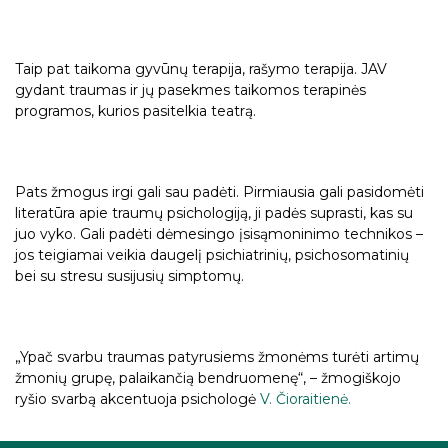
Taip pat taikoma gyvūnų terapija, rašymo terapija. JAV
gydant traumas ir jų pasekmes taikomos terapinės
programos, kurios pasitelkia teatrą.
Pats žmogus irgi gali sau padėti. Pirmiausia gali pasidomėti
literatūra apie traumų psichologiją, ji padės suprasti, kas su
juo vyko. Gali padėti dėmesingo įsisąmoninimo technikos –
jos teigiamai veikia daugelį psichiatrinių, psichosomatinių
bei su stresu susijusių simptomų.
„Ypač svarbu traumas patyrusiems žmonėms turėti artimų
žmonių grupę, palaikančią bendruomenę“, – žmogiškojo
ryšio svarbą akcentuoja psichologė
V. Čioraitienė.