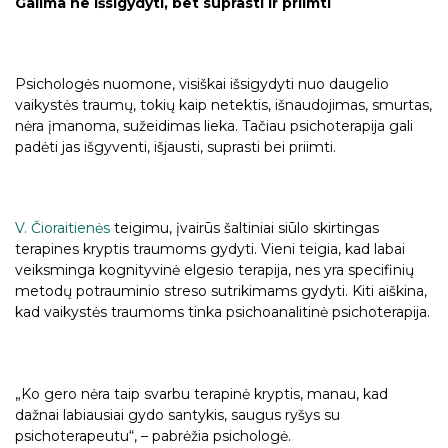
Galima ne išsigydyti, bet suprasti ir priimti
Psichologės nuomone, visiškai išsigydyti nuo daugelio
vaikystės traumų, tokių kaip netektis, išnaudojimas, smurtas,
nėra įmanoma, sužeidimas lieka. Tačiau psichoterapija gali
padėti jas išgyventi, išjausti, suprasti bei priimti.
V. Čioraitienės
teigimu, įvairūs šaltiniai siūlo skirtingas
terapines kryptis traumoms gydyti. Vieni teigia, kad labai
veiksminga kognityvinė elgesio terapija, nes yra specifinių
metodų potrauminio streso sutrikimams gydyti. Kiti aiškina,
kad vaikystės traumoms tinka psichoanalitinė psichoterapija.
„Ko gero nėra taip svarbu terapinė kryptis, manau, kad
dažnai labiausiai gydo santykis, saugus ryšys su
psichoterapeutu“, – pabrėžia psichologė.