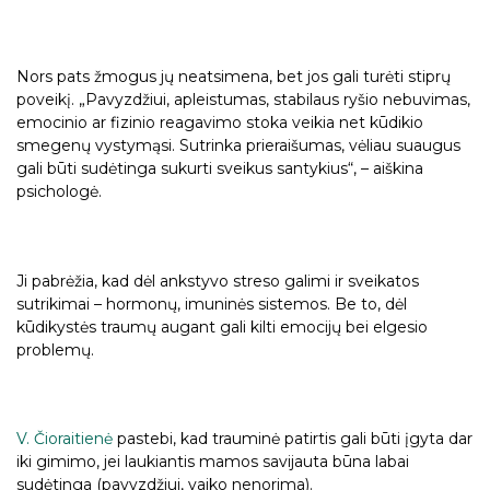
Nors pats žmogus jų neatsimena, bet jos gali turėti stiprų
poveikį. „Pavyzdžiui, apleistumas, stabilaus ryšio nebuvimas,
emocinio ar fizinio reagavimo stoka veikia net kūdikio
smegenų vystymąsi. Sutrinka prieraišumas, vėliau suaugus
gali būti sudėtinga sukurti sveikus santykius“, – aiškina
psichologė.
Ji pabrėžia, kad dėl ankstyvo streso galimi ir sveikatos
sutrikimai – hormonų, imuninės sistemos. Be to, dėl
kūdikystės traumų augant gali kilti emocijų bei elgesio
problemų.
V. Čioraitienė
pastebi, kad trauminė patirtis gali būti įgyta dar
iki gimimo, jei laukiantis mamos savijauta būna labai
sudėtinga (pavyzdžiui, vaiko nenorima).