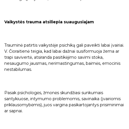
Vaikystės trauma atsiliepia suaugusiajam
Trauminė patirtis vaikystėje psichiką gali paveikti labai įvairiai.
V. Čioraitienė teigia, kad labai dažnai susiformuoja žema ar
trapi savivertė, atsiranda pasitikėjimo savimi stoka,
nesaugumo jausmas, nerimastingumas, baimės, emocinis
nestabilumas.
Pasak psichologės, žmonės skundžiasi sunkumais
santykiuose, intymumo problemomis, savinaika (įvairiomis
priklausomybėmis), juos vargina pasikartojantys prisiminimai
ar sapnai.