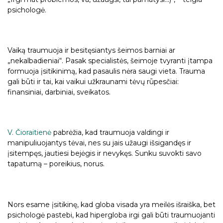
psichologė.
Vaiką traumuoja ir besitęsiantys šeimos barniai ar
„nekalbadieniai“. Pasak specialistės, šeimoje tvyranti įtampa
formuoja įsitikinimą, kad pasaulis nėra saugi vieta. Trauma
gali būti ir tai, kai vaikui užkraunami tėvų rūpesčiai:
finansiniai, darbiniai, sveikatos.
V. Čioraitienė
pabrėžia, kad traumuoja valdingi ir
manipuliuojantys tėvai, nes su jais užaugi išsigandęs ir
įsitempęs, jautiesi bejėgis ir nevykęs. Sunku suvokti savo
tapatumą – poreikius, norus.
Nors esame įsitikinę, kad globa visada yra meilės išraiška, bet
psichologė pastebi, kad hipergloba irgi gali būti traumuojanti