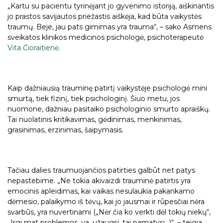
„Kartu su pacientu tyrinėjant jo gyvenimo istoriją, aiškinantis
jo prastos savijautos priežastis aiškėja, kad būta vaikystės
traumų. Beje, jau pats gimimas yra trauma“, – sako Asmens
sveikatos klinikos medicinos psichologė, psichoterapeutė
Vita Čioraitienė.
Kaip dažniausią trauminę patirtį vaikystėje psichologė mini
smurtą, tiek fizinį, tiek psichologinį. Šiuo metu, jos
nuomone, dažniau pasitaiko psichologinio smurto apraiškų.
Tai nuolatinis kritikavimas, gėdinimas, menkinimas,
grasinimas, erzinimas, šaipymasis.
Tačiau dalies traumuojančios patirties galbūt net patys
nepastebime. „Ne tokia akivaizdi trauminė patirtis yra
emocinis apleidimas, kai vaikas nesulaukia pakankamo
dėmesio, palaikymo iš tėvų, kai jo jausmai ir rūpesčiai nėra
svarbūs, yra nuvertinami („Nėr čia ko verkti dėl tokių niekų“,
„Irgi mat problemos, va, užaugsi, tai pamatysi...)“, – teigia