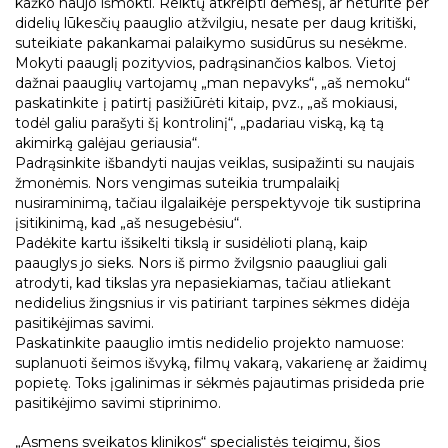
kažko naujo išmokti. Reiktų atkreipti dėmesį, ar neturite per
didelių lūkesčių paauglio atžvilgiu, nesate per daug kritiški,
suteikiate pakankamai palaikymo susidūrus su nesėkme.
Mokyti paauglį pozityvios, padrąsinančios kalbos. Vietoj
dažnai paauglių vartojamų „man nepavyks“, „aš nemoku“
paskatinkite į patirtį pasižiūrėti kitaip, pvz., „aš mokiausi,
todėl galiu parašyti šį kontrolinį“, „padariau viską, ką tą
akimirką galėjau geriausia“.
Padrąsinkite išbandyti naujas veiklas, susipažinti su naujais
žmonėmis. Nors vengimas suteikia trumpalaikį
nusiraminimą, tačiau ilgalaikėje perspektyvoje tik sustiprina
įsitikinimą, kad „aš nesugebėsiu“.
Padėkite kartu išsikelti tikslą ir susidėlioti planą, kaip
paauglys jo sieks. Nors iš pirmo žvilgsnio paaugliui gali
atrodyti, kad tikslas yra nepasiekiamas, tačiau atliekant
nedidelius žingsnius ir vis patiriant tarpines sėkmes didėja
pasitikėjimas savimi.
Paskatinkite paauglio imtis nedidelio projekto namuose:
suplanuoti šeimos išvyką, filmų vakarą, vakarienę ar žaidimų
popietę. Toks įgalinimas ir sėkmės pajautimas prisideda prie
pasitikėjimo savimi stiprinimo.
„Asmens sveikatos klinikos“ specialistės teigimu, šios