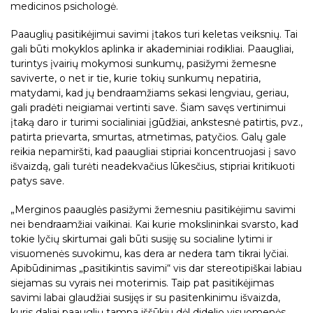
medicinos psichologė.
Paauglių pasitikėjimui savimi įtakos turi keletas veiksnių. Tai
gali būti mokyklos aplinka ir akademiniai rodikliai. Paaugliai,
turintys įvairių mokymosi sunkumų, pasižymi žemesne
saviverte, o net ir tie, kurie tokių sunkumų nepatiria,
matydami, kad jų bendraamžiams sekasi lengviau, geriau,
gali pradėti neigiamai vertinti save. Šiam savęs vertinimui
įtaką daro ir turimi socialiniai įgūdžiai, ankstesnė patirtis, pvz.,
patirta prievarta, smurtas, atmetimas, patyčios. Galų gale
reikia nepamiršti, kad paaugliai stipriai koncentruojasi į savo
išvaizdą, gali turėti neadekvačius lūkesčius, stipriai kritikuoti
patys save.
„Merginos paauglės pasižymi žemesniu pasitikėjimu savimi
nei bendraamžiai vaikinai. Kai kurie mokslininkai svarsto, kad
tokie lyčių skirtumai gali būti susiję su socialine lytimi ir
visuomenės suvokimu, kas dera ar nedera tam tikrai lyčiai.
Apibūdinimas „pasitikintis savimi“ vis dar stereotipiškai labiau
siejamas su vyrais nei moterimis. Taip pat pasitikėjimas
savimi labai glaudžiai susijęs ir su pasitenkinimu išvaizda,
kuris daliai paauglių tampa iššūkiu dėl didelio visuomenės