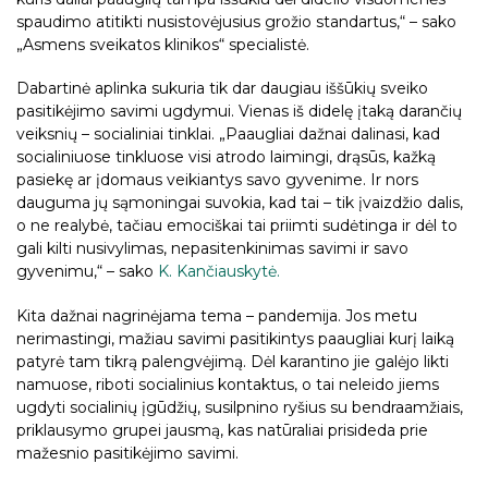
spaudimo atitikti nusistovėjusius grožio standartus,“ – sako
„Asmens sveikatos klinikos“ specialistė.
Dabartinė aplinka sukuria tik dar daugiau iššūkių sveiko
pasitikėjimo savimi ugdymui. Vienas iš didelę įtaką darančių
veiksnių – socialiniai tinklai. „Paaugliai dažnai dalinasi, kad
socialiniuose tinkluose visi atrodo laimingi, drąsūs, kažką
pasiekę ar įdomaus veikiantys savo gyvenime. Ir nors
dauguma jų sąmoningai suvokia, kad tai – tik įvaizdžio dalis,
o ne realybė, tačiau emociškai tai priimti sudėtinga ir dėl to
gali kilti nusivylimas, nepasitenkinimas savimi ir savo
gyvenimu,“ – sako
K. Kančiauskytė.
Kita dažnai nagrinėjama tema – pandemija. Jos metu
nerimastingi, mažiau savimi pasitikintys paaugliai kurį laiką
patyrė tam tikrą palengvėjimą. Dėl karantino jie galėjo likti
namuose, riboti socialinius kontaktus, o tai neleido jiems
ugdyti socialinių įgūdžių, susilpnino ryšius su bendraamžiais,
priklausymo grupei jausmą, kas natūraliai prisideda prie
mažesnio pasitikėjimo savimi.