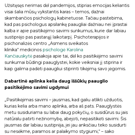
Užsitęsęs nerimas dėl pandemijos, stiprias emocijas keliantis
visai šalia mūsų vykstantis karas – temos, dažnai
skambančios psichologų kabinetuose. Tačiau pastebima,
kad pas psichologus apsilankę paaugliai dažniau nei įprastai
kalba ir apie pasitikėjimo savimi sunkumus, kurie dar labiau
sustiprėjo pas pastarąjį laikotarpį. Psichoterapijos ir
psichonalizės centro „Asmens sveikatos
klinika“ medicinos
psichologė Karolina
Kančiauskytė
pasakoja apie tai, dėl ko pasitikėjimo savimi
sunkumai būdingi paauglystei, kokie veiksniai jį stiprina ir
kaip galima padėti paaugliui stiprinti tikėjimą savo jėgomis.
Dabartinė aplinka kelia daug iššūkių paauglio
pasitikėjimo savimi ugdymui
„Pasitikėjimas savimi – jausmas, kad galiu atlikti užduotis,
kurias kelia arba mano aplinka, arba aš pats. Paauglystės
metu susiduriama su labai daug pokyčių, o susidūrus su jais
natūralu patirti nežinomybę, abejoti, nepasitikėti savimi. Šis
jausmas dar labiau sustiprėja, jei jau anksčiau teko susidurti
su nesėkme, paramos ar palaikymo stygiumi,“ – sako