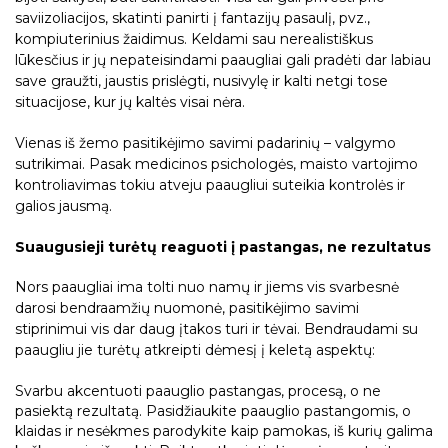
saviizoliacijos, skatinti panirti į fantazijų pasaulį, pvz.,
kompiuterinius žaidimus. Keldami sau nerealistiškus
lūkesčius ir jų nepateisindami paaugliai gali pradėti dar labiau
save graužti, jaustis prislėgti, nusivylę ir kalti netgi tose
situacijose, kur jų kaltės visai nėra.
Vienas iš žemo pasitikėjimo savimi padarinių – valgymo
sutrikimai. Pasak medicinos psichologės, maisto vartojimo
kontroliavimas tokiu atveju paaugliui suteikia kontrolės ir
galios jausmą.
Suaugusieji turėtų reaguoti į pastangas, ne rezultatus
Nors paaugliai ima tolti nuo namų ir jiems vis svarbesnė
darosi bendraamžių nuomonė, pasitikėjimo savimi
stiprinimui vis dar daug įtakos turi ir tėvai. Bendraudami su
paaugliu jie turėtų atkreipti dėmesį į keletą aspektų:
Svarbu akcentuoti paauglio pastangas, procesą, o ne
pasiektą rezultatą. Pasidžiaukite paauglio pastangomis, o
klaidas ir nesėkmes parodykite kaip pamokas, iš kurių galima