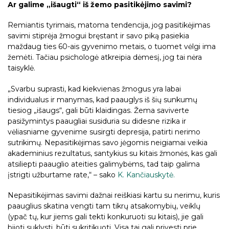
Ar galime „išaugti“ iš žemo pasitikėjimo savimi?
Remiantis tyrimais, matoma tendencija, jog pasitikėjimas
savimi stiprėja žmogui bręstant ir savo piką pasiekia
maždaug ties 60-ais gyvenimo metais, o tuomet vėlgi ima
žemėti. Tačiau psichologė atkreipia dėmesį, jog tai nėra
taisyklė.
„Svarbu suprasti, kad kiekvienas žmogus yra labai
individualus ir manymas, kad paauglys iš šių sunkumų
tiesiog „išaugs“, gali būti klaidingas. Žema saviverte
pasižymintys paaugliai susiduria su didesne rizika ir
vėliasniame gyvenime susirgti depresija, patirti nerimo
sutrikimų. Nepasitikėjimas savo jėgomis neigiamai veikia
akademinius rezultatus, santykius su kitais žmonės, kas gali
atsiliepti paauglio ateities galimybėms, tad taip galima
įstrigti užburtame rate,“ – sako
K. Kančiauskytė.
Nepasitikėjimas savimi dažnai reiškiasi kartu su nerimu, kuris
paauglius skatina vengti tam tikrų atsakomybių, veiklų
(ypač tų, kur jiems gali tekti konkuruoti su kitais), jie gali
bijoti suklysti, būti sukritikuoti. Visa tai gali privesti prie