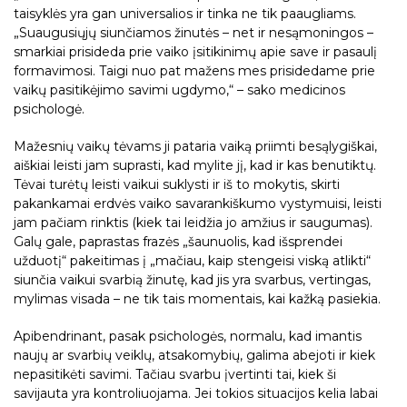
taisyklės yra gan universalios ir tinka ne tik paaugliams.
„Suaugusiųjų siunčiamos žinutės – net ir nesąmoningos –
smarkiai prisideda prie vaiko įsitikinimų apie save ir pasaulį
formavimosi. Taigi nuo pat mažens mes prisidedame prie
vaikų pasitikėjimo savimi ugdymo,“ – sako medicinos
psichologė.
Mažesnių vaikų tėvams ji pataria vaiką priimti besąlygiškai,
aiškiai leisti jam suprasti, kad mylite jį, kad ir kas benutiktų.
Tėvai turėtų leisti vaikui suklysti ir iš to mokytis, skirti
pakankamai erdvės vaiko savarankiškumo vystymuisi, leisti
jam pačiam rinktis (kiek tai leidžia jo amžius ir saugumas).
Galų gale, paprastas frazės „šaunuolis, kad išsprendei
užduotį“ pakeitimas į „mačiau, kaip stengeisi viską atlikti“
siunčia vaikui svarbią žinutę, kad jis yra svarbus, vertingas,
mylimas visada – ne tik tais momentais, kai kažką pasiekia.
Apibendrinant, pasak psichologės, normalu, kad imantis
naujų ar svarbių veiklų, atsakomybių, galima abejoti ir kiek
nepasitikėti savimi. Tačiau svarbu įvertinti tai, kiek ši
savijauta yra kontroliuojama. Jei tokios situacijos kelia labai