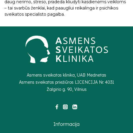
daug nerimo, streso, pradeda kliudyti kasdienėms veikloms
– tai svarbūs ženklai, kad paaugliui reikalinga ir psichikos
sveikatos specialisto pagalba.
Asmens sveikatos klinika, UAB Mednetas
Asmens sveikatos priežiūros LICENCIJA Nr.
4031
Žalgirio g. 90, Vilnius
Informacija