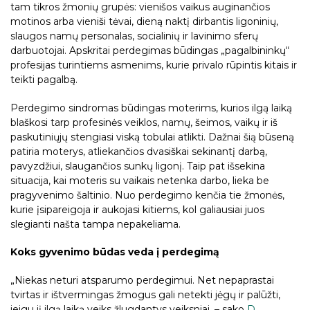
tam tikros žmonių grupės: vienišos vaikus auginančios
motinos arba vieniši tėvai, dieną naktį dirbantis ligoninių,
slaugos namų personalas, socialinių ir lavinimo sferų
darbuotojai. Apskritai perdegimas būdingas „pagalbininkų“
profesijas turintiems asmenims, kurie privalo rūpintis kitais ir
teikti pagalbą.
Perdegimo sindromas būdingas moterims, kurios ilgą laiką
blaškosi tarp profesinės veiklos, namų, šeimos, vaikų ir iš
paskutiniųjų stengiasi viską tobulai atlikti. Dažnai šią būseną
patiria moterys, atliekančios dvasiškai sekinantį darbą,
pavyzdžiui, slaugančios sunkų ligonį. Taip pat išsekina
situacija, kai moteris su vaikais netenka darbo, lieka be
pragyvenimo šaltinio. Nuo perdegimo kenčia tie žmonės,
kurie įsipareigoja ir aukojasi kitiems, kol galiausiai juos
slegianti našta tampa nepakeliama.
Koks gyvenimo būdas veda į perdegimą
„Niekas neturi atsparumo perdegimui. Net nepaprastai
tvirtas ir ištvermingas žmogus gali netekti jėgų ir palūžti,
jeigu jį ilgą laiką veiks žlugdantys veiksniai, – sako
D.