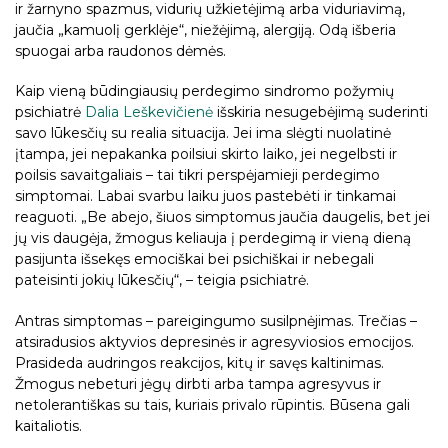
ir žarnyno spazmus, vidurių užkietėjimą arba viduriavimą,
jaučia „kamuolį gerklėje“, niežėjimą, alergiją. Odą išberia
spuogai arba raudonos dėmės.
Kaip vieną būdingiausių perdegimo sindromo požymių
psichiatrė
Dalia Leškevičienė
išskiria nesugebėjimą suderinti
savo lūkesčių su realia situacija. Jei ima slėgti nuolatinė
įtampa, jei nepakanka poilsiui skirto laiko, jei negelbsti ir
poilsis savaitgaliais – tai tikri perspėjamieji perdegimo
simptomai. Labai svarbu laiku juos pastebėti ir tinkamai
reaguoti. „Be abejo, šiuos simptomus jaučia daugelis, bet jei
jų vis daugėja, žmogus keliauja į perdegimą ir vieną dieną
pasijunta išsekęs emociškai bei psichiškai ir nebegali
pateisinti jokių lūkesčių“, – teigia psichiatrė.
Antras simptomas – pareigingumo susilpnėjimas. Trečias –
atsiradusios aktyvios depresinės ir agresyviosios emocijos.
Prasideda audringos reakcijos, kitų ir savęs kaltinimas.
Žmogus nebeturi jėgų dirbti arba tampa agresyvus ir
netolerantiškas su tais, kuriais privalo rūpintis. Būsena gali
kaitaliotis.