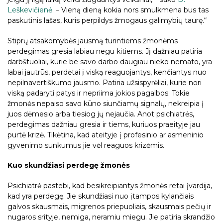
Leškevičienė
. – Vieną dieną kokia nors smulkmena bus tas
paskutinis lašas, kuris perpildys žmogaus galimybių taurę.“
Stiprų atsakomybės jausmą turintiems žmonėms
perdegimas gresia labiau negu kitiems. Jį dažniau patiria
darbštuoliai, kurie be savo darbo daugiau nieko nemato, yra
labai jautrūs, perdėtai į viską reaguojantys, kenčiantys nuo
nepilnavertiškumo jausmo. Patiria užsispyrėliai, kurie nori
viską padaryti patys ir nepriima jokios pagalbos. Tokie
žmonės nepaiso savo kūno siunčiamų signalų, nekreipia į
juos dėmesio arba tiesiog jų nejaučia. Anot psichiatrės,
perdegimas dažniau gresia ir tiems, kuriuos praeityje jau
purtė krizė. Tikėtina, kad ateityje į profesinio ar asmeninio
gyvenimo sunkumus jie vėl reaguos krizėmis.
Kuo skundžiasi perdegę žmonės
Psichiatrė pastebi, kad besikreipiantys žmonės retai įvardija,
kad yra perdegę. Jie skundžiasi nuo įtampos kylančiais
galvos skausmais, migrenos priepuoliais, skausmais pečių ir
nugaros srityje, nemiga, neramiu miegu. Jie patiria skrandžio