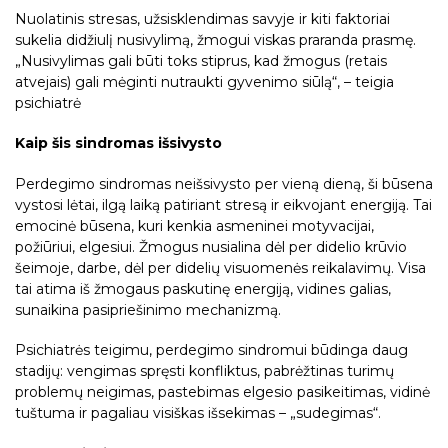
Nuolatinis stresas, užsisklendimas savyje ir kiti faktoriai
sukelia didžiulį nusivylimą, žmogui viskas praranda prasmę.
„Nusivylimas gali būti toks stiprus, kad žmogus (retais
atvejais) gali mėginti nutraukti gyvenimo siūlą“, – teigia
psichiatrė
Kaip šis sindromas išsivysto
Perdegimo sindromas neišsivysto per vieną dieną, ši būsena
vystosi lėtai, ilgą laiką patiriant stresą ir eikvojant energiją. Tai
emocinė būsena, kuri kenkia asmeninei motyvacijai,
požiūriui, elgesiui. Žmogus nusialina dėl per didelio krūvio
šeimoje, darbe, dėl per didelių visuomenės reikalavimų. Visa
tai atima iš žmogaus paskutinę energiją, vidines galias,
sunaikina pasipriešinimo mechanizmą.
Psichiatrės teigimu, perdegimo sindromui būdinga daug
stadijų: vengimas spręsti konfliktus, pabrėžtinas turimų
problemų neigimas, pastebimas elgesio pasikeitimas, vidinė
tuštuma ir pagaliau visiškas išsekimas – „sudegimas“.