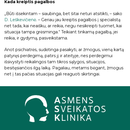
Kada kreiptis pagalbos
„Būti išsekintam – siaubinga, bet šitai neturi atsitikti, – sako
D. Leškevičienė
. – Geriau jau kreiptis pagalbos į specialistą
net tada, kai neaišku, ar reikia, negu nesikreipti tuomet, kai
situacija tampa grėsminga.“ Teikiant tinkamą pagalbą, jei
reikia, ir gydymą, pasveikstama.
Anot psichiatrės, sudėtinga pasakyti, ar žmogus, vieną kartą
patyręs perdegimą, patirs jį ir ateityje, nes perdegimui
išsivystyti reikalingos tam tikros sąlygos, situacijos,
besitęsiančios ilgą laiką. Pagaliau, metams bėgant, žmogus
net į tas pačias situacijas gali reaguoti skirtingai.