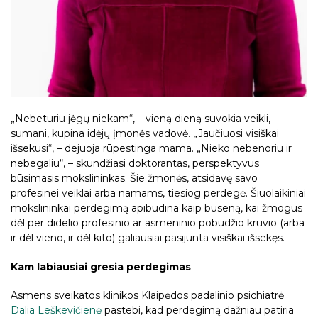
„Nebeturiu jėgų niekam“, – vieną dieną suvokia veikli,
sumani, kupina idėjų įmonės vadovė. „Jaučiuosi visiškai
išsekusi“, – dejuoja rūpestinga mama. „Nieko nebenoriu ir
nebegaliu“, – skundžiasi doktorantas, perspektyvus
būsimasis mokslininkas. Šie žmonės, atsidavę savo
profesinei veiklai arba namams, tiesiog perdegė. Šiuolaikiniai
mokslininkai perdegimą apibūdina kaip būseną, kai žmogus
dėl per didelio profesinio ar asmeninio pobūdžio krūvio (arba
ir dėl vieno, ir dėl kito) galiausiai pasijunta visiškai išsekęs.
Kam labiausiai gresia perdegimas
Asmens sveikatos klinikos Klaipėdos padalinio psichiatrė
Dalia Leškevičienė
pastebi, kad perdegimą dažniau patiria