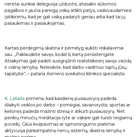
neretai sunkiai deleguoja užduotis, atsisako siūlomos
pagalbos ir jaučia pareigą viską atlikti patys, vadovaudamiesi
įsitikinimu, kad jie gali viską padaryti geriau arba kad tai jų
pašaukimas ir pasiaukojimas.
Kartais perdegimą skatina ir pernelyg aukšti reikalavimai
sau. „Paklauskite savęs, kodėl šį kartą persistengėte.
Atsakymas gali padėti susigrąžinti realistiškesnį savęs vaizdą
ir vidinę ramybę. Neleiskite, kad darbo vaidmuo taptų jūsų
tapatybe“, – pataria Asmens sveikatos klinikos specialistė.
K. Lašaitė
primena, kad kasdienę pusiausvyrą padeda
išlaikyti veiklos po darbo – pomėgiai, savanorystė, sportas ar
kelionės padeda mažinti stresą ir atkurti pusiausvyrą. Net
penkių minučių meditacija ryte ar vakare gali turėti teigiamą
poveikį. Gilus kvėpavimas ar sąmoningumo pratimai
aktyvuoja parasimpatinę nervų sistemą, skatina ramybę ir