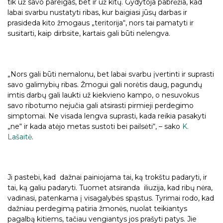
tik už savo pareigas, bet ir už kitų. Gydytoja pabrėžia, kad
labai svarbu nustatyti ribas, kur baigiasi jūsų darbas ir
prasideda kito žmogaus „teritorija“, nors tai pamatyti ir
susitarti, kaip dirbsite, kartais gali būti nelengva.
„Nors gali būti nemalonu, bet labai svarbu įvertinti ir suprasti
savo galimybių ribas. Žmogui gali norėtis daug, pagundų
imtis darbų gali laukti už kiekvieno kampo, o nesuvokus
savo ribotumo nejučia gali atsirasti pirmieji perdegimo
simptomai. Ne visada lengva suprasti, kada reikia pasakyti
„ne“ ir kada atėjo metas sustoti bei pailsėti“, – sako
K.
Lašaitė
.
Ji pastebi, kad dažnai painiojama tai, ką trokštu padaryti, ir
tai, ką galiu padaryti. Tuomet atsiranda iliuzija, kad ribų nėra,
vadinasi, patenkama į visagalybės spąstus. Tyrimai rodo, kad
dažniau perdegimą patiria žmonės, nuolat teikiantys
pagalbą kitiems, tačiau vengiantys jos prašyti patys. Jie