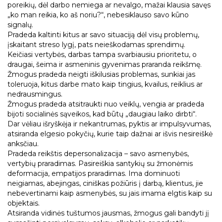
poreikių, dėl darbo nemiega ar nevalgo, mažai klausia savęs
„ko man reikia, ko aš noriu?“, nebesiklauso savo kūno
signalų.
Pradeda kaltinti kitus ar savo situaciją dėl visų problemų,
įskaitant streso lygį, pats neieškodamas sprendimų.
Keičiasi vertybės, darbas tampa svarbiausiu prioritetu, o
draugai, šeima ir asmeninis gyvenimas praranda reikšmę.
Žmogus pradeda neigti iškilusias problemas, sunkiai jas
toleruoja, kitus darbe mato kaip tingius, kvailus, reiklius ar
nedrausmingus.
Žmogus pradeda atsitraukti nuo veiklų, vengia ar pradeda
bijoti socialinės sąveikos, kad būtų „daugiau laiko dirbti“.
Dar vėliau išryškėja ir nekantrumas, pyktis ar impulsyvumas,
atsiranda elgesio pokyčių, kurie taip dažnai ar išvis nesireiškė
anksčiau.
Pradeda reikštis depersonalizacija – savo asmenybės,
vertybių praradimas. Pasireiškia santykių su žmonėmis
deformacija, empatijos praradimas. Ima dominuoti
neigiamas, abejingas, ciniškas požiūris į darbą, klientus, jie
nebevertinami kaip asmenybės, su jais imama elgtis kaip su
objektais.
Atsiranda vidinės tuštumos jausmas, žmogus gali bandyti jį