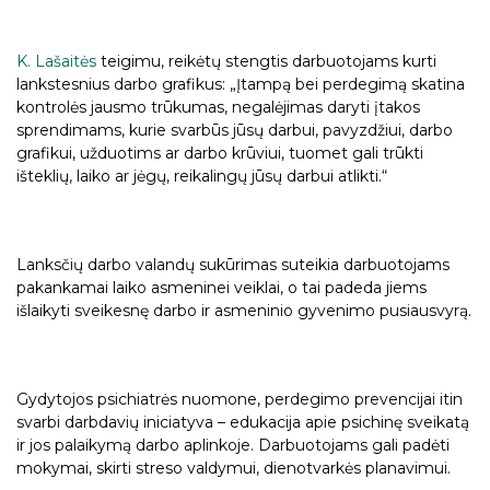
K. Lašaitės
teigimu, reikėtų stengtis darbuotojams kurti
lankstesnius darbo grafikus: „Įtampą bei perdegimą skatina
kontrolės jausmo trūkumas, negalėjimas daryti įtakos
sprendimams, kurie svarbūs jūsų darbui, pavyzdžiui, darbo
grafikui, užduotims ar darbo krūviui, tuomet gali trūkti
išteklių, laiko ar jėgų, reikalingų jūsų darbui atlikti.“
Lanksčių darbo valandų sukūrimas suteikia darbuotojams
pakankamai laiko asmeninei veiklai, o tai padeda jiems
išlaikyti sveikesnę darbo ir asmeninio gyvenimo pusiausvyrą.
Gydytojos psichiatrės nuomone, perdegimo prevencijai itin
svarbi darbdavių iniciatyva – edukacija apie psichinę sveikatą
ir jos palaikymą darbo aplinkoje. Darbuotojams gali padėti
mokymai, skirti streso valdymui, dienotvarkės planavimui.