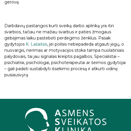
gerovę.
Darbdavių pastangos kurti sveiką darbo aplinką yra itin
svarbios, tačiau ne mažiau svarbus ir paties žmogaus
gebėjimas laiku pastebėti perdegimo ženklus. Pasak
gydytojos
K. Lašaitės
, jei poilsis nebepadeda atgauti jėgų, o
nuovargis, nerimas ar motyvacijos stoka tampa nuolatiniais
palydovais, tai jau signalas kreiptis pagalbos. Specialistai –
psichiatrai, psichologai, psichoterapeutai ar šeimos gydytojai
– gali padėti sustabdyti išsekimo procesą ir atkurti vidinę
pusiausvyrą