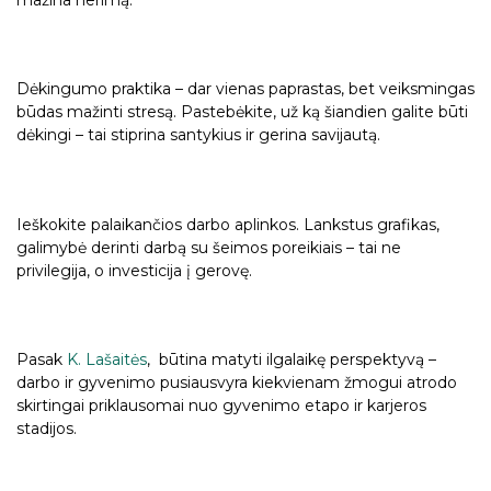
mažina nerimą.
Dėkingumo praktika – dar vienas paprastas, bet veiksmingas
būdas mažinti stresą. Pastebėkite, už ką šiandien galite būti
dėkingi – tai stiprina santykius ir gerina savijautą.
Ieškokite palaikančios darbo aplinkos. Lankstus grafikas,
galimybė derinti darbą su šeimos poreikiais – tai ne
privilegija, o investicija į gerovę.
Pasak
K. Lašaitės
, būtina matyti ilgalaikę perspektyvą –
darbo ir gyvenimo pusiausvyra kiekvienam žmogui atrodo
skirtingai priklausomai nuo gyvenimo etapo ir karjeros
stadijos.