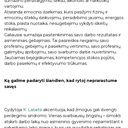
sumažinti persivalgymu, seksu, alkoholio ar narkotikų
vartojimu.
Atsiranda emocinis išsekimas, kuris pasižymi fizinių ir
emocinių išteklių išeikvojimu, persidirbimo jausmu, energijos
stoka, prasta nuotaika, nesugebėjimu vykdyti iškeltų
reikalavimų
Galiausiai sumažėja pasitenkinimas savo darbo rezultatais ir
asmeniniais gebėjimais. Tai pasireiškia neigiamu savo
profesinių gebėjimų ir pasiekimų vertinimu, savo profesinių
galimybių apribojimu, savo svarbumo darbe nuvertinimu.
Jaučiamas bejėgiškumas, kompetencijos stokos pojūtis,
darbo pasiekimų ir efektyvumo trūkumas.
Ką galime padaryti šiandien, kad rytoj neprarastume
savęs
Gydytoja
K. Lašaitė
akcentuoja, kad žmogus gali išvengti
perdegimo sindromo. Vienas svarbiausių žingsnių – išmokti
atskirti darbo laiką nuo asmeninio gyvenimo nepamirštant ir
pakankamo laiko miegui, kuris yra gyvybiškai reikalingas ne