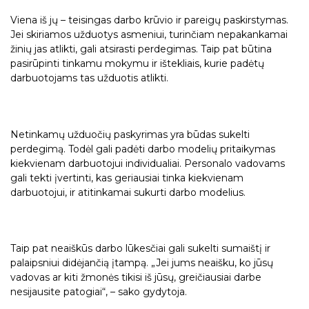
Viena iš jų – teisingas darbo krūvio ir pareigų paskirstymas.
Jei skiriamos užduotys asmeniui, turinčiam nepakankamai
žinių jas atlikti, gali atsirasti perdegimas. Taip pat būtina
pasirūpinti tinkamu mokymu ir ištekliais, kurie padėtų
darbuotojams tas užduotis atlikti.
Netinkamų užduočių paskyrimas yra būdas sukelti
perdegimą. Todėl gali padėti darbo modelių pritaikymas
kiekvienam darbuotojui individualiai. Personalo vadovams
gali tekti įvertinti, kas geriausiai tinka kiekvienam
darbuotojui, ir atitinkamai sukurti darbo modelius.
Taip pat neaiškūs darbo lūkesčiai gali sukelti sumaištį ir
palaipsniui didėjančią įtampą. „Jei jums neaišku, ko jūsų
vadovas ar kiti žmonės tikisi iš jūsų, greičiausiai darbe
nesijausite patogiai“, – sako gydytoja.