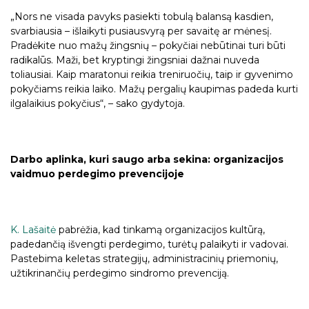
„Nors ne visada pavyks pasiekti tobulą balansą kasdien,
svarbiausia – išlaikyti pusiausvyrą per savaitę ar mėnesį.
Pradėkite nuo mažų žingsnių – pokyčiai nebūtinai turi būti
radikalūs. Maži, bet kryptingi žingsniai dažnai nuveda
toliausiai. Kaip maratonui reikia treniruočių, taip ir gyvenimo
pokyčiams reikia laiko. Mažų pergalių kaupimas padeda kurti
ilgalaikius pokyčius“, – sako gydytoja.
Darbo aplinka, kuri saugo arba sekina: organizacijos
vaidmuo perdegimo prevencijoje
K. Lašaitė
pabrėžia, kad tinkamą organizacijos kultūrą,
padedančią išvengti perdegimo, turėtų palaikyti ir vadovai.
Pastebima keletas strategijų, administracinių priemonių,
užtikrinančių perdegimo sindromo prevenciją.