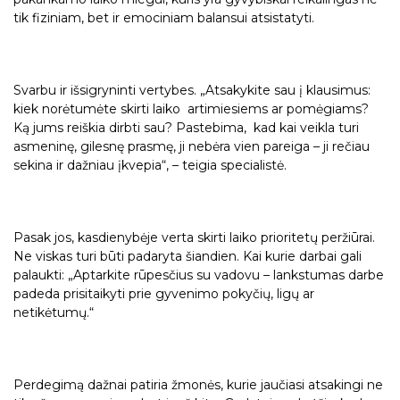
tik fiziniam, bet ir emociniam balansui atsistatyti.
Svarbu ir išsigryninti vertybes. „Atsakykite sau į klausimus:
kiek norėtumėte skirti laiko artimiesiems ar pomėgiams?
Ką jums reiškia dirbti sau? Pastebima, kad kai veikla turi
asmeninę, gilesnę prasmę, ji nebėra vien pareiga – ji rečiau
sekina ir dažniau įkvepia“, – teigia specialistė.
Pasak jos, kasdienybėje verta skirti laiko prioritetų peržiūrai.
Ne viskas turi būti padaryta šiandien. Kai kurie darbai gali
palaukti: „Aptarkite rūpesčius su vadovu – lankstumas darbe
padeda prisitaikyti prie gyvenimo pokyčių, ligų ar
netikėtumų.“
Perdegimą dažnai patiria žmonės, kurie jaučiasi atsakingi ne