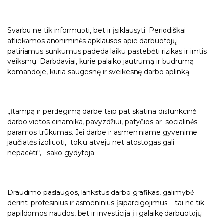
Svarbu ne tik informuoti, bet ir įsiklausyti. Periodiškai
atliekamos anoniminės apklausos apie darbuotojų
patiriamus sunkumus padeda laiku pastebėti rizikas ir imtis
veiksmų. Darbdaviai, kurie palaiko jautrumą ir budrumą
komandoje, kuria saugesnę ir sveikesnę darbo aplinką.
„Įtampą ir perdegimą darbe taip pat skatina disfunkcinė
darbo vietos dinamika, pavyzdžiui, patyčios ar socialinės
paramos trūkumas. Jei darbe ir asmeniniame gyvenime
jaučiatės izoliuoti, tokiu atveju net atostogas gali
nepadėti“,– sako gydytoja.
Draudimo paslaugos, lankstus darbo grafikas, galimybė
derinti profesinius ir asmeninius įsipareigojimus – tai ne tik
papildomos naudos, bet ir investicija į ilgalaikę darbuotojų