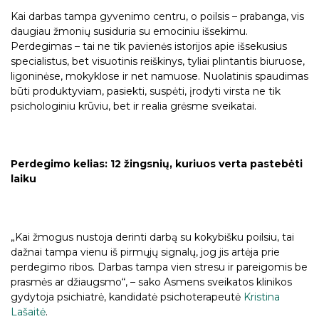
Kai darbas tampa gyvenimo centru, o poilsis – prabanga, vis
daugiau žmonių susiduria su emociniu išsekimu.
Perdegimas – tai ne tik pavienės istorijos apie išsekusius
specialistus, bet visuotinis reiškinys, tyliai plintantis biuruose,
ligoninėse, mokyklose ir net namuose. Nuolatinis spaudimas
būti produktyviam, pasiekti, suspėti, įrodyti virsta ne tik
psichologiniu krūviu, bet ir realia grėsme sveikatai.
Perdegimo kelias: 12 žingsnių, kuriuos verta pastebėti
laiku
„Kai žmogus nustoja derinti darbą su kokybišku poilsiu, tai
dažnai tampa vienu iš pirmųjų signalų, jog jis artėja prie
perdegimo ribos. Darbas tampa vien stresu ir pareigomis be
prasmės ar džiaugsmo“, – sako Asmens sveikatos klinikos
gydytoja psichiatrė, kandidatė psichoterapeutė
Kristina
Lašaitė
.