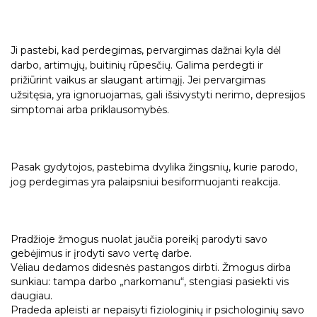
Ji pastebi, kad perdegimas, pervargimas dažnai kyla dėl
darbo, artimųjų, buitinių rūpesčių. Galima perdegti ir
prižiūrint vaikus ar slaugant artimąjį. Jei pervargimas
užsitęsia, yra ignoruojamas, gali išsivystyti nerimo, depresijos
simptomai arba priklausomybės.
Pasak gydytojos, pastebima dvylika žingsnių, kurie parodo,
jog perdegimas yra palaipsniui besiformuojanti reakcija.
Pradžioje žmogus nuolat jaučia poreikį parodyti savo
gebėjimus ir įrodyti savo vertę darbe.
Vėliau dedamos didesnės pastangos dirbti. Žmogus dirba
sunkiau: tampa darbo „narkomanu“, stengiasi pasiekti vis
daugiau.
Pradeda apleisti ar nepaisyti fiziologinių ir psichologinių savo