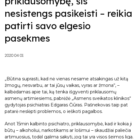
priklausomybę, šis
Jurga Vaičiulytė
Vaikų ir paauglių psichoterapeutai
Dalia Minialgienė
Gintarė Jonutienė
Daiva Pupšytė
Kristina Lašaitė
nesistengs pasikeisti – reikia
Edgaras Čiūras
Neringa Jūrelienė
Vaikų ir paauglių socialiniai darbuotojai
Dalia Minialgienė
Dalia Minialgienė
Lina Matutytė
Jūratė Girdziušaitė
patirti savo elgesio
Darja Rojaka
Gintarė Jonutienė
Liudvikas Lazauskas
Karolis Didžiokas
Jovita Anikinaitė
pasekmes
Renata Kurlytė
Rūta Šileikienė
Marius Karnickas
Kristina Lašaitė
Rūta Šileikienė
Paulina Kiškytė
Lina Matutytė
Vilija Narbutienė
2020 04 01
Liudvikas Lazauskas
Lora Šapailienė
Viktorija Tarozienė
„Būtina suprasti, kad nė vienas nesame atsakingas už kitą
Vilija Narbutienė
žmogų, nesvarbu, ar tai jūsų vaikas, vyras ar žmona“, –
kalbėdamas apie tai, ką tenka išgyventi priklausomų
Vita Čioraitienė
asmenų artimiesiems, pabrėžė „Asmens sveikatos klinikos“
gydytojas psichiatras Edgaras Čiūras. Pašnekovas taip pat
patarė neslėpti problemos, o ieškoti pagalbos.
Anot 15min kalbinto psichiatro, priklausomybė, kad ir kokia ji
būtų – alkoholiui, narkotikams ar lošimui – skaudžiai paliečia
artimuosius, todėl galima sakyti, jog tai yra visos šeimos liga.