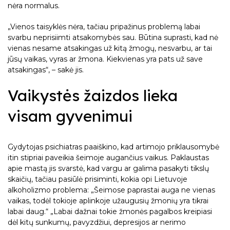
nėra normalus.
„Vienos taisyklės nėra, tačiau pripažinus problemą labai
svarbu neprisiimti atsakomybės sau. Būtina suprasti, kad nė
vienas nesame atsakingas už kitą žmogų, nesvarbu, ar tai
jūsų vaikas, vyras ar žmona. Kiekvienas yra pats už save
atsakingas“, – sakė jis.
Vaikystės žaizdos lieka
visam gyvenimui
Gydytojas psichiatras paaiškino, kad artimojo priklausomybė
itin stipriai paveikia šeimoje augančius vaikus. Paklaustas
apie mastą jis svarstė, kad vargu ar galima pasakyti tikslų
skaičių, tačiau pasiūlė prisiminti, kokia opi Lietuvoje
alkoholizmo problema: „Šeimose paprastai auga ne vienas
vaikas, todėl tokioje aplinkoje užaugusių žmonių yra tikrai
labai daug.“ „Labai dažnai tokie žmonės pagalbos kreipiasi
dėl kitų sunkumų, pavyzdžiui, depresijos ar nerimo