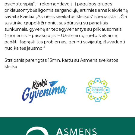
psichoterapiją“, – rekomendavo ji. Į pagalbos grupes
priklausomybės ligomis sergančiųjų artimiesiems kiekvieną
savaitę kviečia „Asmens sveikatos klinikos“ specialistai. „Čia
susitinka grupelė žmonių, susidūrusių su panašiais
sunkumais, gyvenę ar tebegyvenantys su priklausomais
žmonėmis, – pasakojo jis. – Užsiėmimų metu siekiame
padėti išspręsti tas problemas, gerinti savijautą, išsivaduoti
nuo kaltės jausmo.“
Straipsnis parengtas 15min. kartu su Asmens sveikatos
klinika