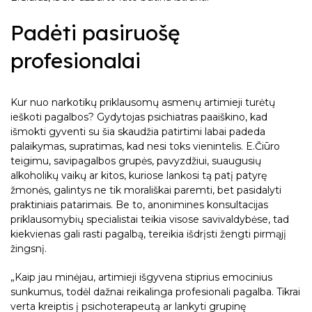
Padėti pasiruošę
profesionalai
Kur nuo narkotikų priklausomų asmenų artimieji turėtų
ieškoti pagalbos? Gydytojas psichiatras paaiškino, kad
išmokti gyventi su šia skaudžia patirtimi labai padeda
palaikymas, supratimas, kad nesi toks vienintelis. E.Čiūro
teigimu, savipagalbos grupės, pavyzdžiui, suaugusių
alkoholikų vaikų ar kitos, kuriose lankosi tą patį patyrę
žmonės, galintys ne tik morališkai paremti, bet pasidalyti
praktiniais patarimais. Be to, anonimines konsultacijas
priklausomybių specialistai teikia visose savivaldybėse, tad
kiekvienas gali rasti pagalbą, tereikia išdrįsti žengti pirmąjį
žingsnį.
„Kaip jau minėjau, artimieji išgyvena stiprius emocinius
sunkumus, todėl dažnai reikalinga profesionali pagalba. Tikrai
verta kreiptis į psichoterapeutą ar lankyti grupinę