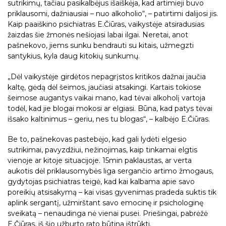
sutrikimų, tačiau pasikalbėjus išaiškėja, kad artimieji buvo
priklausomi, dažniausiai – nuo alkoholio“, – patirtimi dalijosi jis.
Kaip paaiškino psichiatras E.Čiūras, vaikystėje atsiradusias
žaizdas šie žmonės nešiojasi labai ilgai. Neretai, anot
pašnekovo, jiems sunku bendrauti su kitais, užmegzti
santykius, kyla daug kitokių sunkumų.
„Dėl vaikystėje girdėtos nepagrįstos kritikos dažnai jaučia
kaltę, gėdą dėl šeimos, jaučiasi atsakingi. Kartais tokiose
šeimose augantys vaikai mano, kad tėvai alkoholį vartoja
todėl, kad jie blogai mokosi ar elgiasi. Būna, kad patys tėvai
išsako kaltinimus – geriu, nes tu blogas“, – kalbėjo E.Čiūras.
Be to, pašnekovas pastebėjo, kad gali lydėti elgesio
sutrikimai, pavyzdžiui, nežinojimas, kaip tinkamai elgtis
vienoje ar kitoje situacijoje. 15min paklaustas, ar verta
aukotis dėl priklausomybės liga sergančio artimo žmogaus,
gydytojas psichiatras teigė, kad kai kalbama apie savo
poreikių atsisakymą – kai visas gyvenimas pradeda suktis tik
aplink sergantį, užmirštant savo emocinę ir psichologinę
sveikatą – nenaudinga nė vienai pusei. Priešingai, pabrėžė
E.Čiūras, iš šio užburto rato būtina ištrūkti.