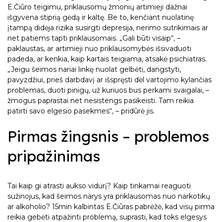
E.Čiūro teigimu, priklausomų žmonių artimieji dažnai
išgyvena stiprią gėdą ir kaltę. Be to, kenčiant nuolatinę
įtampą didėja rizika susirgti depresija, nerimo sutrikimais ar
net patiems tapti priklausomais. „Gali būti visaip“, –
paklaustas, ar artimieji nuo priklausomybės išsivaduoti
padeda, ar kenkia, kaip kartais teigiama, atsakė psichiatras.
„Jeigu šeimos nariai linkę nuolat gelbėti, dangstyti,
pavyzdžiui, prieš darbdavį ar išspręsti dėl vartojimo kylančias
problemas, duoti pinigų, už kuriuos bus perkami svaigalai, –
žmogus paprastai net nesistengs pasikeisti. Tam reikia
patirti savo elgesio pasekmes“, – pridūrė jis.
Pirmas žingsnis – problemos
pripažinimas
Tai kaip gi atrasti aukso vidurį? Kaip tinkamai reaguoti
sužinojus, kad šeimos narys yra priklausomas nuo narkotikų
ar alkoholio? 15min kalbintas E.Čiūras pabrėžė, kad visų pirma
reikia gebėti atpažinti problemą, suprasti, kad toks elgesys