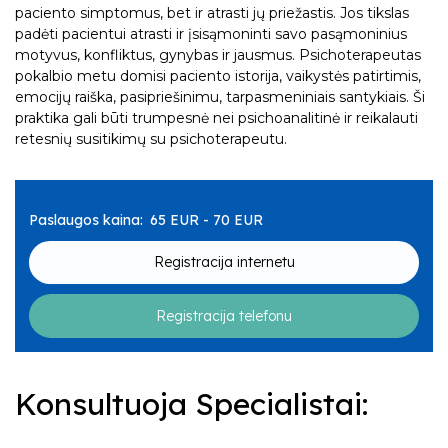
Karolis Didžiokas
paciento simptomus, bet ir atrasti jų priežastis. Jos tikslas
Vaikų ir paauglių psichiatrai
Dalia Minialgienė
Atėnė Budriūnienė
Paslaugos vaikams ir paaugliams
padėti pacientui atrasti ir įsisąmoninti savo pasąmoninius
Lora Šapailienė
Dalia Rusteikienė
Birutė Lukšaitė
motyvus, konfliktus, gynybas ir jausmus. Psichoterapeutas
Vaikų ir paauglių psichologai
Viktorija Tarozienė
Austėja M. Baškytė
pokalbio metu domisi paciento istorija, vaikystės patirtimis,
Edgaras Čiūras
Daiva Pupšytė
Vita Čioraitienė
emocijų raiška, pasipriešinimu, tarpasmeniniais santykiais. Ši
Birutė Lukšaitė
Jurga Vaičiulytė
Vaikų ir paauglių psichoterapeutai
Dalia Minialgienė
Gintarė Jonutienė
praktika gali būti trumpesnė nei psichoanalitinė ir reikalauti
Daiva Pupšytė
Kristina Lašaitė
retesnių susitikimų su psichoterapeutu.
Edgaras Čiūras
Neringa Jūrelienė
Vaikų ir paauglių socialiniai darbuotojai
Dalia Minialgienė
Dalia Minialgienė
Lina Matutytė
Jūratė Girdziušaitė
Darja Rojaka
Gintarė Jonutienė
Liudvikas Lazauskas
Karolis Didžiokas
Jovita Anikinaitė
Renata Kurlytė
Paslaugos kaina:
Rūta Šileikienė
65 EUR - 70 EUR
Marius Karnickas
Kristina Lašaitė
Rūta Šileikienė
Paulina Kiškytė
Lina Matutytė
Registracija internetu
Vilija Narbutienė
Liudvikas Lazauskas
Lora Šapailienė
Registracija telefonu
Viktorija Tarozienė
Vilija Narbutienė
Konsultuoja Specialistai:
Vita Čioraitienė