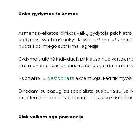
Koks gydymas taikomas
Asmens sveikatos klinikos vaikų gydytoja psichiatrė
ugdymas. Svarbu išmokyti laikytis režimo, užsiimti
nuotaikos, miego sutrikimai, agresija.
Gydymo trukmė individuali, priklauso nuo vartojamo
trijų mėnesių, stacionarinė reabilitacija trunka iki m
Psichiatrė
B. Nastopkaitė
akcentuoja, kad tikimybė a
Dirbdami su paaugliais specialistai susiduria su įvai
problemas, nebendradarbiauja, nesilaiko susitarimų
Kiek veiksminga prevencija