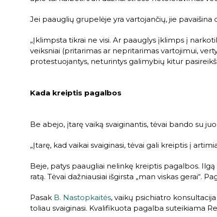
Jei paauglių grupelėje yra vartojančių, jie pavaišina
„Įklimpsta tikrai ne visi. Ar paauglys įklimps į narko
veiksniai (pritarimas ar nepritarimas vartojimui, vert
protestuojantys, neturintys galimybių kitur pasireikšt
Kada kreiptis pagalbos
Be abejo, įtarę vaiką svaiginantis, tėvai bando su juo
„Įtarę, kad vaikai svaiginasi, tėvai gali kreiptis į ar
Beje, patys paaugliai nelinkę kreiptis pagalbos. Ilgą
ratą. Tėvai dažniausiai išgirsta „man viskas gerai“. P
Pasak
B. Nastopkaitės
, vaikų psichiatro konsultacij
toliau svaiginasi. Kvalifikuota pagalba suteikiama R