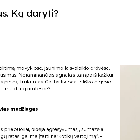
s. Ką daryti?
aplitimą mokyklose, jaunimo laisvalaikio erdvėse.
usimas. Neraminančiais signalais tampa iš kažkur
is pinigų trūkumas. Gal tai tik paaugliško elgesio
oblema daug rimtesnė?
yvias medžiagas
kos priepuoliai, didėja agresyvumas), sumažėja
gų ratas, galima įtarti narkotikų vartojimą“, –