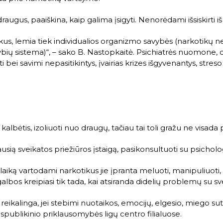
 draugus, paaiškina, kaip galima įsigyti. Nenorėdami išsiskirt
tikus, lemia tiek individualios organizmo savybės (narkotikų net
ybių sistema)“, – sako B. Nastopkaitė. Psichiatrės nuomone, did
i bei savimi nepasitikintys, įvairias krizes išgyvenantys, stres
 kalbėtis, izoliuoti nuo draugų, tačiau tai toli gražu ne visada
timiausią sveikatos priežiūros įstaigą, pasikonsultuoti su psicho
 laiką vartodami narkotikus jie įpranta meluoti, manipuliuoti, 
agalbos kreipiasi tik tada, kai atsiranda didelių problemų su s
a reikalinga, jei stebimi nuotaikos, emocijų, elgesio, miego s
espublikinio priklausomybės ligų centro filialuose.