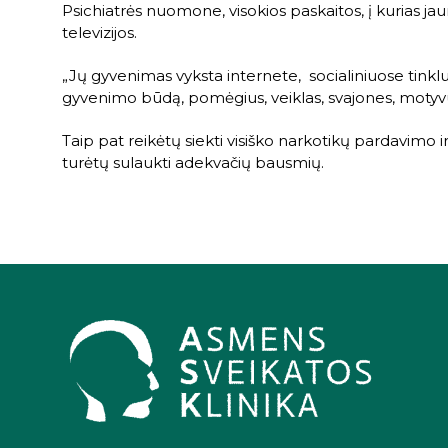
Psichiatrės nuomone, visokios paskaitos, į kurias jau
televizijos.
„Jų gyvenimas vyksta internete, socialiniuose tinkl
gyvenimo būdą, pomėgius, veiklas, svajones, motyvuoti
Taip pat reikėtų siekti visiško narkotikų pardavimo i
turėtų sulaukti adekvačių bausmių.