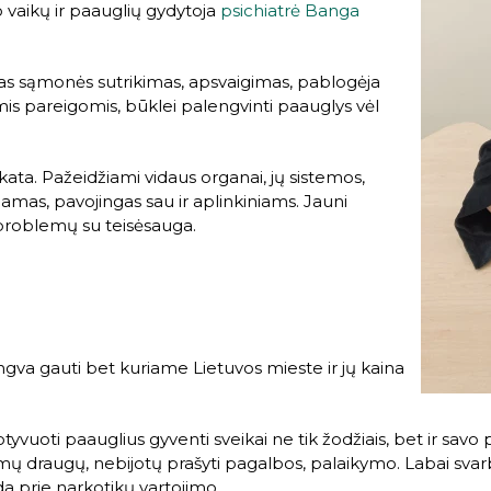
 vaikų ir paauglių gydytoja
psichiatrė Banga
mas sąmonės sutrikimas, apsvaigimas, pablogėja
s pareigomis, būklei palengvinti paauglys vėl
ikata. Pažeidžiami vidaus organai, jų sistemos,
mas, pavojingas sau ir aplinkiniams. Jauni
 problemų su teisėsauga.
ngva gauti bet kuriame Lietuvos mieste ir jų kaina
motyvuoti paauglius gyventi sveikai ne tik žodžiais, bet ir sa
mų draugų, nebijotų prašyti pagalbos, palaikymo. Labai svarbu
da prie narkotikų vartojimo.