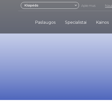
Klaipėda
Apie mus
Nauj
Paslaugos
Specialistai
Kainos