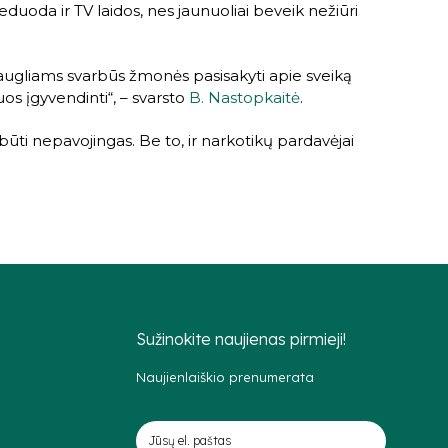
eduoda ir TV laidos, nes jaunuoliai beveik nežiūri
paaugliams svarbūs žmonės pasisakyti apie sveiką
os įgyvendinti“, – svarsto
B. Nastopkaitė
.
būti nepavojingas. Be to, ir narkotikų pardavėjai
Sužinokite naujienas pirmieji!
Naujienlaiškio prenumerata