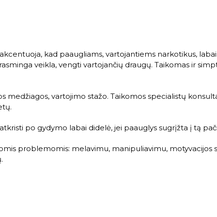
 akcentuoja, kad paaugliams, vartojantiems narkotikus, labai
 prasminga veikla, vengti vartojančių draugų. Taikomas ir 
s medžiagos, vartojimo stažo. Taikomos specialistų konsulta
etų.
tkristi po gydymo labai didelė, jei paauglys sugrįžta į tą pač
riomis problemomis: melavimu, manipuliavimu, motyvacijos stok
.