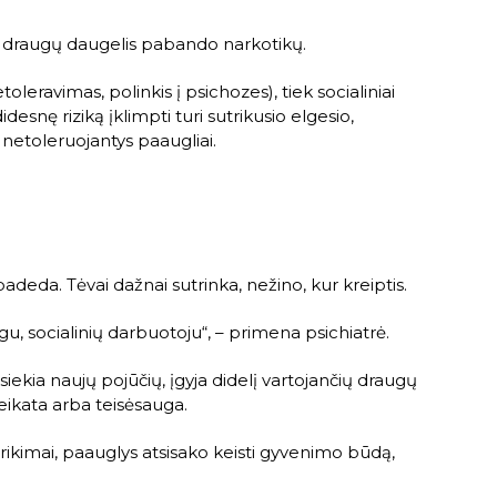
i iš draugų daugelis pabando narkotikų.
oleravimas, polinkis į psichozes), tiek socialiniai
esnę riziką įklimpti turi sutrikusio elgesio,
o netoleruojantys paaugliai.
 padeda. Tėvai dažnai sutrinka, nežino, kur kreiptis.
logu, socialinių darbuotoju“, – primena psichiatrė.
siekia naujų pojūčių, įgyja didelį vartojančių draugų
veikata arba teisėsauga.
utrikimai, paauglys atsisako keisti gyvenimo būdą,