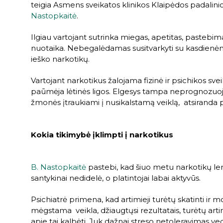
teigia Asmens sveikatos klinikos Klaipėdos padalinio
Nastopkaitė
.
Ilgiau vartojant sutrinka miegas, apetitas, pastebi
nuotaika. Nebegalėdamas susitvarkyti su kasdienėmi
ieško narkotikų.
Vartojant narkotikus žalojama fizinė ir psichikos sve
paūmėja lėtinės ligos. Elgesys tampa neprognozuoja
žmonės įtraukiami į nusikalstamą veiklą, atsiranda
Kokia tikimybė įklimpti į narkotikus
B. Nastopkaitė
pastebi, kad šiuo metu narkotikų le
santykinai nedidelė, o platintojai labai aktyvūs.
Psichiatrė primena, kad artimieji turėtų skatinti ir 
mėgstama veikla, džiaugtųsi rezultatais, turėtų arti
apie tai kalbėti. Juk dažnai streso netoleravimas ve