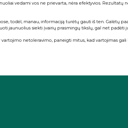
nuoliai vedami vos ne prievarta, nėra efektyvios. Rezultatų n
uose, todėl, manau, informaciją turėtų gauti iš ten. Galėtų 
 jaunuolius siekti įvairių prasmingų tikslų, gal net padėti ju
r vartojimo netoleravimo, paneigti mitus, kad vartojimas gali 