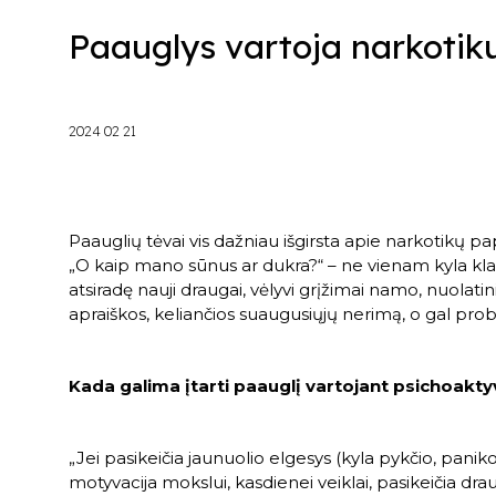
Paauglys vartoja narkotiku
2024 02 21
Paauglių tėvai vis dažniau išgirsta apie narkotikų p
„O kaip mano sūnus ar dukra?“ – ne vienam kyla kla
atsiradę nauji draugai, vėlyvi grįžimai namo, nuolatin
apraiškos, keliančios suaugusiųjų nerimą, o gal pr
Kada galima įtarti paauglį vartojant psichoakt
„Jei pasikeičia jaunuolio elgesys (kyla pykčio, pani
motyvacija mokslui, kasdienei veiklai, pasikeičia drau