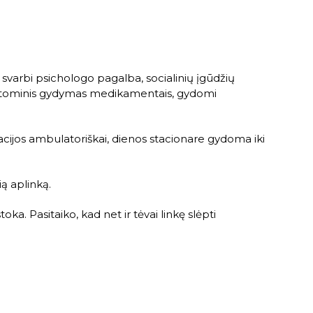
 svarbi psichologo pagalba, socialinių įgūdžių
simptominis gydymas medikamentais, gydomi
cijos ambulatoriškai, dienos stacionare gydoma iki
ią aplinką.
a. Pasitaiko, kad net ir tėvai linkę slėpti