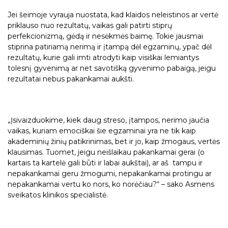
Jei šeimoje vyrauja nuostata, kad klaidos neleistinos ar vertė
priklauso nuo rezultatų, vaikas gali patirti stiprų
perfekcionizmą, gėdą ir nesėkmės baimę. Tokie jausmai
stiprina patiriamą nerimą ir įtampą dėl egzaminų, ypač dėl
rezultatų, kurie gali imti atrodyti kaip visiškai lemiantys
tolesnį gyvenimą ar net savotišką gyvenimo pabaigą, jeigu
rezultatai nebus pakankamai aukšti.
„Įsivaizduokime, kiek daug streso, įtampos, nerimo jaučia
vaikas, kuriam emociškai šie egzaminai yra ne tik kaip
akademinių žinių patikrinimas, bet ir jo, kaip žmogaus, vertės
klausimas. Tuomet, jeigu neišlaikau pakankamai gerai (o
kartais ta kartelė gali būti ir labai aukštai), ar aš tampu ir
nepakankamai geru žmogumi, nepakankamai protingu ar
nepakankamai vertu ko nors, ko norėčiau?“ – sako Asmens
sveikatos klinikos specialistė.