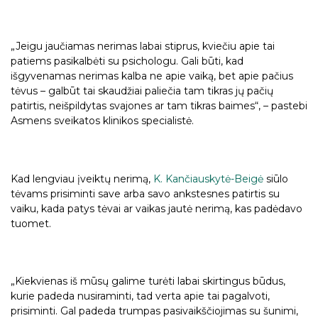
„Jeigu jaučiamas nerimas labai stiprus, kviečiu apie tai
patiems pasikalbėti su psichologu. Gali būti, kad
išgyvenamas nerimas kalba ne apie vaiką, bet apie pačius
tėvus – galbūt tai skaudžiai paliečia tam tikras jų pačių
patirtis, neišpildytas svajones ar tam tikras baimes“, – pastebi
Asmens sveikatos klinikos specialistė.
Kad lengviau įveiktų nerimą,
K. Kančiauskytė-Beigė
siūlo
tėvams prisiminti save arba savo ankstesnes patirtis su
vaiku, kada patys tėvai ar vaikas jautė nerimą, kas padėdavo
tuomet.
„Kiekvienas iš mūsų galime turėti labai skirtingus būdus,
kurie padeda nusiraminti, tad verta apie tai pagalvoti,
prisiminti. Gal padeda trumpas pasivaikščiojimas su šunimi,