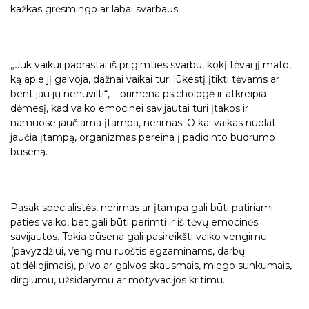
kažkas grėsmingo ar labai svarbaus.
„Juk vaikui paprastai iš prigimties svarbu, kokį tėvai jį mato,
ką apie jį galvoja, dažnai vaikai turi lūkestį įtikti tėvams ar
bent jau jų nenuvilti“, – primena psichologė ir atkreipia
dėmesį, kad vaiko emocinei savijautai turi įtakos ir
namuose jaučiama įtampa, nerimas. O kai vaikas nuolat
jaučia įtampą, organizmas pereina į padidinto budrumo
būseną.
Pasak specialistės, nerimas ar įtampa gali būti patiriami
paties vaiko, bet gali būti perimti ir iš tėvų emocinės
savijautos. Tokia būsena gali pasireikšti vaiko vengimu
(pavyzdžiui, vengimu ruoštis egzaminams, darbų
atidėliojimais), pilvo ar galvos skausmais, miego sunkumais,
dirglumu, užsidarymu ar motyvacijos kritimu.