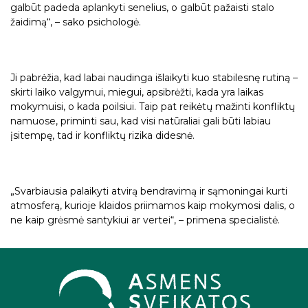
galbūt padeda aplankyti senelius, o galbūt pažaisti stalo
žaidimą“, – sako psichologė.
Ji pabrėžia, kad labai naudinga išlaikyti kuo stabilesnę rutiną –
skirti laiko valgymui, miegui, apsibrėžti, kada yra laikas
mokymuisi, o kada poilsiui. Taip pat reikėtų mažinti konfliktų
namuose, priminti sau, kad visi natūraliai gali būti labiau
įsitempę, tad ir konfliktų rizika didesnė.
„Svarbiausia palaikyti atvirą bendravimą ir sąmoningai kurti
atmosferą, kurioje klaidos priimamos kaip mokymosi dalis, o
ne kaip grėsmė santykiui ar vertei“, – primena specialistė.