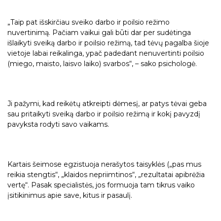
„Taip pat išskirčiau sveiko darbo ir poilsio režimo
nuvertinimą. Pačiam vaikui gali būti dar per sudėtinga
išlaikyti sveiką darbo ir poilsio režimą, tad tėvų pagalba šioje
vietoje labai reikalinga, ypač padedant nenuvertinti poilsio
(miego, maisto, laisvo laiko) svarbos“, – sako psichologė.
Ji pažymi, kad reikėtų atkreipti dėmesį, ar patys tėvai geba
sau pritaikyti sveiką darbo ir poilsio režimą ir kokį pavyzdį
pavyksta rodyti savo vaikams.
Kartais šeimose egzistuoja nerašytos taisyklės („pas mus
reikia stengtis“, „klaidos nepriimtinos“, „rezultatai apibrėžia
vertę“. Pasak specialistės, jos formuoja tam tikrus vaiko
įsitikinimus apie save, kitus ir pasaulį.