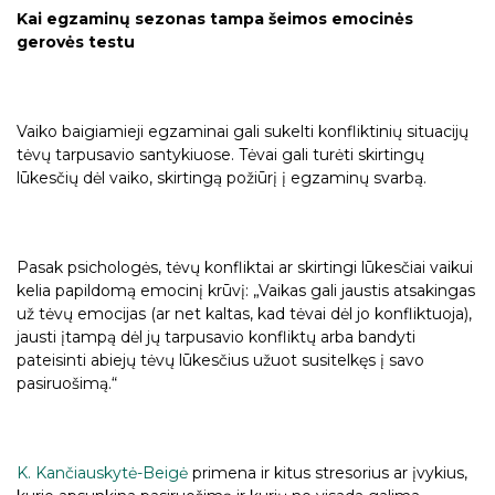
Kai egzaminų sezonas tampa šeimos emocinės
gerovės testu
Vaiko baigiamieji egzaminai gali sukelti konfliktinių situacijų
tėvų tarpusavio santykiuose. Tėvai gali turėti skirtingų
lūkesčių dėl vaiko, skirtingą požiūrį į egzaminų svarbą.
Pasak psichologės, tėvų konfliktai ar skirtingi lūkesčiai vaikui
kelia papildomą emocinį krūvį: „Vaikas gali jaustis atsakingas
už tėvų emocijas (ar net kaltas, kad tėvai dėl jo konfliktuoja),
jausti įtampą dėl jų tarpusavio konfliktų arba bandyti
pateisinti abiejų tėvų lūkesčius užuot susitelkęs į savo
pasiruošimą.“
K. Kančiauskytė-Beigė
primena ir kitus stresorius ar įvykius,