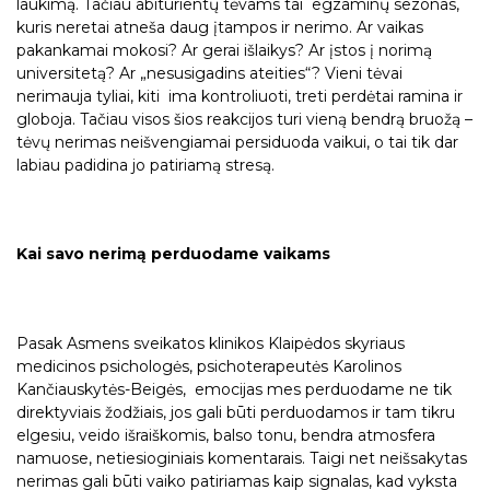
laukimą. Tačiau abiturientų tėvams tai egzaminų sezonas,
kuris neretai atneša daug įtampos ir nerimo. Ar vaikas
pakankamai mokosi? Ar gerai išlaikys? Ar įstos į norimą
universitetą? Ar „nesusigadins ateities“? Vieni tėvai
nerimauja tyliai, kiti ima kontroliuoti, treti perdėtai ramina ir
globoja. Tačiau visos šios reakcijos turi vieną bendrą bruožą –
tėvų nerimas neišvengiamai persiduoda vaikui, o tai tik dar
labiau padidina jo patiriamą stresą.
Kai savo nerimą perduodame vaikams
Pasak Asmens sveikatos klinikos Klaipėdos skyriaus
medicinos psichologės, psichoterapeutės Karolinos
Kančiauskytės-Beigės, emocijas mes perduodame ne tik
direktyviais žodžiais, jos gali būti perduodamos ir tam tikru
elgesiu, veido išraiškomis, balso tonu, bendra atmosfera
namuose, netiesioginiais komentarais. Taigi net neišsakytas
nerimas gali būti vaiko patiriamas kaip signalas, kad vyksta