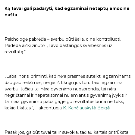
Ką tėvai gali padaryti, kad egzaminai netaptų emocine
našta
Psichologė pabrėžia – svarbu būti šalia, o ne kontroliuoti.
Padeda aiški žinutė: „Tavo pastangos svarbesnės už
rezultatą.“
„Labai norisi priminti, kad nėra prasmės suteikti egzaminams
daugiau reikšmės, nei jie iš tikrųjų jos turi. Taip, egzaminai
svarbu, tačiau tai nėra gyvenimo nuosprendis, tai nėra
negrįžtamai ir nepataisomai nulemiantis gyvenimą įvykis ir
tai nėra gyvenimo pabaiga, jeigu rezultatas būna ne toks,
kokio tikėtasi“, – akcentuoja
K. Kančiauskytė-Beigė.
Pasak jos, galbūt tėvai tai ir suvokia, tačiau kartais pritrūksta