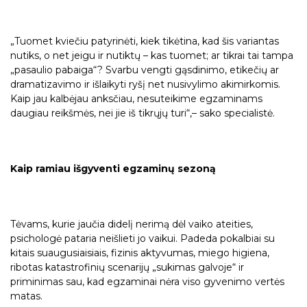
„Tuomet kviečiu patyrinėti, kiek tikėtina, kad šis variantas
nutiks, o net jeigu ir nutiktų – kas tuomet; ar tikrai tai tampa
„pasaulio pabaiga“? Svarbu vengti gąsdinimo, etikečių ar
dramatizavimo ir išlaikyti ryšį net nusivylimo akimirkomis.
Kaip jau kalbėjau anksčiau, nesuteikime egzaminams
daugiau reikšmės, nei jie iš tikrųjų turi“,– sako specialistė.
Kaip ramiau išgyventi egzaminų sezoną
Tėvams, kurie jaučia didelį nerimą dėl vaiko ateities,
psichologė pataria neišlieti jo vaikui. Padeda pokalbiai su
kitais suaugusiaisiais, fizinis aktyvumas, miego higiena,
ribotas katastrofinių scenarijų „sukimas galvoje“ ir
priminimas sau, kad egzaminai nėra viso gyvenimo vertės
matas.