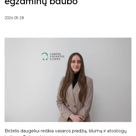
egzaminų baubo
Vaikų ir paauglių psichoterapeutai
Karolina Kančiauskytė-Beigė
2026 05 28
Karolina Kančiauskytė-Beigė
Birželis daugeliui reiškia vasaros pradžią, šilumą ir atostogų