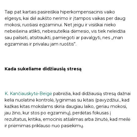
Taip pat kartais pasireiškia hiperkompensacinis vaiko
elgesys, kai dėl aukšto nerimo ir įtampos vaikas per daug
mokosi, ruošiasi egzaminui. Net jeigu ir visiškai nieko
nebeišeina atlikti, nebesutelkia dėmesio, vis tiek neleidžia
sau pailsėti, atsitraukti, pamiegoti ar pavalgyti, nes ,,man
egzaminas ir privalau jam ruoštis”.
Kada sukeliame didžiausią stresą
K. Kančiauskytė-Beigė
pabrėžia, kad didžiausią stresą dažnai
kelia nuolatinė kontrolė, lyginimas su kitais (pavyzdžiui., kad
kažkas kitas mokslams skiria daugiau laiko, geriau mokosi,
jau žino, kur stos po egzaminų), perdėtas fokusas į
rezultatus, kritika, emocinis atšalimas arba žinutė, kad meilė
ir priėmimas priklauso nuo pasiekimų.