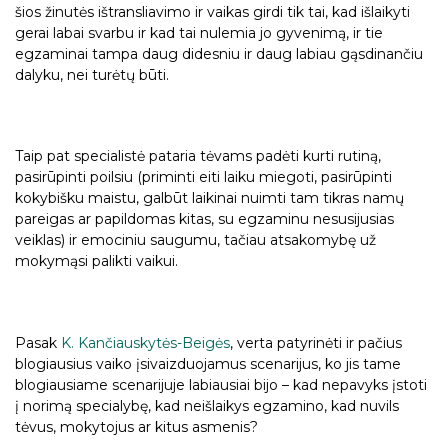
šios žinutės ištransliavimo ir vaikas girdi tik tai, kad išlaikyti
gerai labai svarbu ir kad tai nulemia jo gyvenimą, ir tie
egzaminai tampa daug didesniu ir daug labiau gąsdinančiu
dalyku, nei turėtų būti.
Taip pat specialistė pataria tėvams padėti kurti rutiną,
pasirūpinti poilsiu (priminti eiti laiku miegoti, pasirūpinti
kokybišku maistu, galbūt laikinai nuimti tam tikras namų
pareigas ar papildomas kitas, su egzaminu nesusijusias
veiklas) ir emociniu saugumu, tačiau atsakomybę už
mokymąsi palikti vaikui.
Pasak
K. Kančiauskytės-Beigės
, verta patyrinėti ir pačius
blogiausius vaiko įsivaizduojamus scenarijus, ko jis tame
blogiausiame scenarijuje labiausiai bijo – kad nepavyks įstoti
į norimą specialybę, kad neišlaikys egzamino, kad nuvils
tėvus, mokytojus ar kitus asmenis?