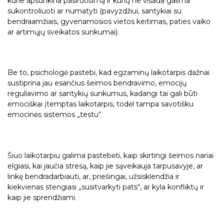
kurie apsunkina pasiruošimą ir kurių ne visada galima
sukontroliuoti ar numatyti (pavyzdžiui, santykiai su
bendraamžiais, gyvenamosios vietos keitimas, paties vaiko
ar artimųjų sveikatos sunkumai).
Be to, psichologė pastebi, kad egzaminų laikotarpis dažnai
sustiprina jau esančius šeimos bendravimo, emocijų
reguliavimo ar santykių sunkumus, kadangi tai gali būti
emociškai įtemptas laikotarpis, todėl tampa savotišku
emocinės sistemos „testu“.
Šiuo laikotarpiu galima pastebėti, kaip skirtingi šeimos nariai
elgiasi, kai jaučia stresą, kaip jie sąveikauja tarpusavyje, ar
linkę bendradarbiauti, ar, priešingai, užsisklendžia ir
kiekvienas stengiasi „susitvarkyti pats“, ar kyla konfliktų ir
kaip jie sprendžiami.