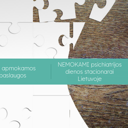
NEMOKAMI psichiatrijos
K apmokamos
dienos stacionarai
paslaugos
Lietuvoje