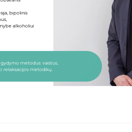
ja, bipolinis
mus,
omybe alkoholiui
gydymo metodus: vaistus,
o relaksacijos metodikų.