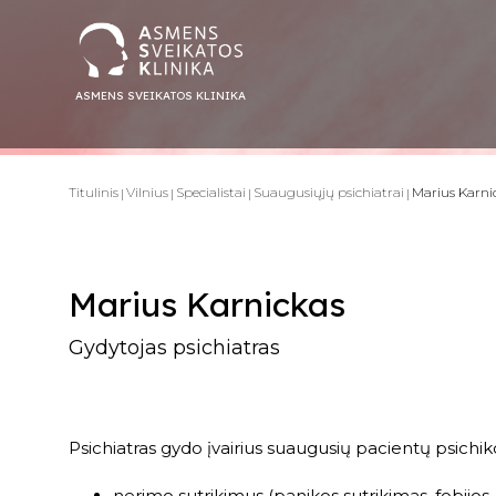
ASMENS SVEIKATOS KLINIKA
Titulinis
Vilnius
Specialistai
Suaugusiųjų psichiatrai
Marius Karni
Marius Karnickas
Gydytojas psichiatras
Psichiatras gydo įvairius suaugusių pacientų psichik
nerimo sutrikimus (panikos sutrikimas, fobijos,