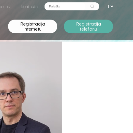
LT
ienos
Kontaktai
Registracija
Registracija
internetu
telefonu