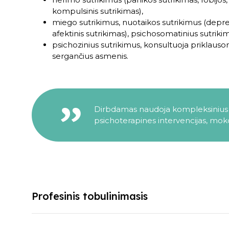
kompulsinis sutrikimas),
miego sutrikimus, nuotaikos sutrikimus (depresi
afektinis sutrikimas), psichosomatinius sutriki
psichozinius sutrikimus, konsultuoja priklaus
sergančius asmenis.
Dirbdamas naudoja kompleksinius 
psichoterapines intervencijas, mok
Profesinis tobulinimasis