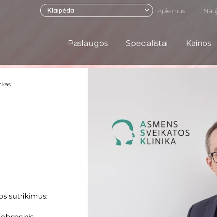
Klaipėda
Apie mus
Nauj
Paslaugos
Specialistai
Kainos
ckas
os sutrikimus:
 obsesinis