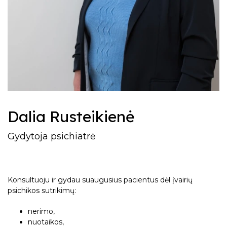
Vaikų ir paauglių psichoterapeutai
Karolina Kančiauskytė-Beigė
Karolina Kančiauskytė-Beigė
Dalia Rusteikienė
Gydytoja psichiatrė
Konsultuoju ir gydau suaugusius pacientus dėl įvairių
psichikos sutrikimų:
nerimo,
nuotaikos,